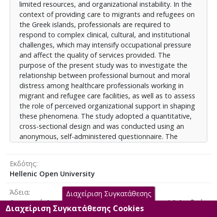
limited resources, and organizational instability. In the
επαγγελματικής εξουθένωσης (ProQOL-5), της ηθικής
context of providing care to migrants and refugees on
δυσφορίας (MMD-HP) και της αντιλαμβανόμενης
the Greek islands, professionals are required to
οργανωσιακής υποστήριξης. Η στατιστική ανάλυση
respond to complex clinical, cultural, and institutional
πραγματοποιήθηκε με το λογισμικό IBM SPSS
challenges, which may intensify occupational pressure
Statistics (έκδοση 29) και περιέλαβε περιγραφικά
and affect the quality of services provided. The
μέτρα, ελέγχους t-test και ANOVA, καθώς και
purpose of the present study was to investigate the
πολλαπλή γραμμική παλινδρόμηση. Αποτελέσματα: Η
relationship between professional burnout and moral
ηθική δυσφορία κυμάνθηκε σε χαμηλό–μέτριο
distress among healthcare professionals working in
επίπεδο (Μ συχνότητας: 1,55–3,57, Μ έντασης έως
migrant and refugee care facilities, as well as to assess
3,75), με υψηλότερες τιμές σε ζητήματα
the role of perceived organizational support in shaping
υποστελέχωσης. Οι δείκτες επαγγελματικής
these phenomena. The study adopted a quantitative,
εξουθένωσης ήταν μέτριοι (Μ = 3,59). Διαπιστώθηκε
cross-sectional design and was conducted using an
θετική συσχέτιση μεταξύ ηθικής δυσφορίας και
anonymous, self-administered questionnaire. The
εξουθένωσης (r = 0,19, p < 0,05) και αρνητική μεταξύ
sample consisted of 104 healthcare professionals from
ηθικής δυσφορίας και οργανωσιακής υποστήριξης (r
various specialties serving in relevant facilities on the
= –0,40, p < 0,05). Επιπλέον, η οργανωσιακή
Εκδότης
Greek islands of Kos and Leros. Validated instruments
υποστήριξη συσχετίστηκε αρνητικά με την
Hellenic Open University
were used to measure professional burnout (ProQOL-
επαγγελματική εξουθένωση (r = –0,35, p < 0,05). Το
5), moral distress (MMD-HP), and perceived
μοντέλο παλινδρόμησης εξήγησε το 23% της
Άδεια
Διαχείριση Συγκατάθεσης
organizational support. Statistical analysis included
διακύμανσης (R² = 0,23), με την ηθική δυσφορία (B =
Αναφορά Δημιουργού-Μη Εμπορική Χρήση 4.0 Διεθνές
descriptive statistics, t-tests, ANOVA, Pearson
Διαχείριση Συγκατάθεσης Cookies
0,15, p < 0,001) και την οργανωσιακή υποστήριξη (B =