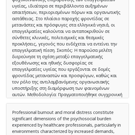
υγείας, ιδιαίτερα σε περιβάλλοντα αυξημένων
απαιτήσεων, περιορισμένων πόρων και οργανωτικής
αστάθειας. Στο πλαίσιο παροχής φροντίδας σε
μετανάστες και πρόσφυγες στα ελληνικά νησιά, οι
επαγγελματίες καλούνται να ανταποκριθούν σε
σύνθετες κλινικές, πολιτισμικές και θεσμικές
προκλήσεις, γεγονός που ενδέχεται να εντείνει την
επαγγελματική πίεση. Σκοπός: Η παρούσα μελέτη
διερεύνησε τη σχέση μεταξύ επαγγελματικής
εξουθένωσης και ηθικής δυσφορίας σε
επαγγελματίες υγείας που εργάζονται σε δομές
φροντίδας μεταναστών και προσφύγων, καθώς και
τον ρόλο της αντιλαμβανόμενης οργανωσιακής
υποστήριξης στη διαμόρφωση των φαινομένων
αυτών. Μεθοδολογία: Πραγματοποιήθηκε συγχρονική
μελέτη μέσω ανώνυμου, αυτοσυμπληρούμενου
ερωτηματολογίου από 20/01/2026 έως 09/02/2026. Το
Professional burnout and moral distress constitute
δείγμα αποτέλεσαν 104 επαγγελματίες υγείας
significant dimensions of the psychosocial burden
διαφόρων ειδικοτήτων που υπηρετούν σε δομές στα
experienced by healthcare professionals, particularly in
ελληνικά νησιά Κω και Λέρου. Χρησιμοποιήθηκαν
environments characterized by increased demands,
σταθμισμένα εργαλεία για τη μέτρηση της