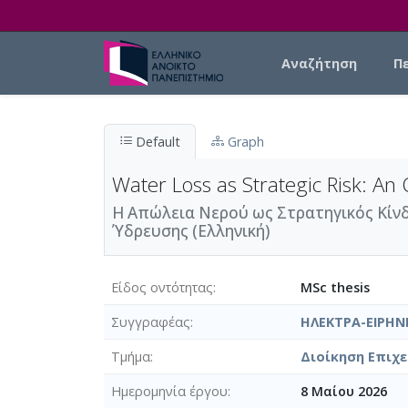
Skip to main content
Main navigation
Αναζήτηση
Π
Default
Graph
Water Loss as Strategic Risk: An
Η Απώλεια Νερού ως Στρατηγικός Κίνδ
Ύδρευσης (Ελληνική)
Είδος οντότητας
MSc thesis
Συγγραφέας
ΗΛΕΚΤΡΑ-ΕΙΡΗ
Τμήμα
Διοίκηση Επιχε
Ημερομηνία έργου
8 Μαίου 2026