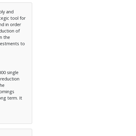
ply and
egic tool for
nd in order
duction of
n the
nvestments to
000 single
 reduction
the
comings
ong term. It
lience to
f high