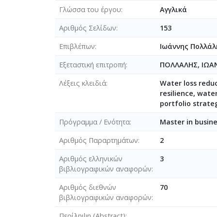
Γλώσσα του έργου
Αγγλικά
Αριθμός Σελίδων
153
Επιβλέπων
Ιωάννης Πολλάλ
Εξεταστική επιτροπή
ΠΟΛΛΑΛΗΣ, ΙΩΑ
Λέξεις κλειδιά
Water loss reduc
resilience, wate
portfolio strate
Πρόγραμμα / Ενότητα
Master in busin
Αριθμός Παραρτημάτων
2
Αριθμός ελληνικών
3
βιβλιογραφικών αναφορών
Αριθμός διεθνών
70
βιβλιογραφικών αναφορών
Περίληψη (Abstract)