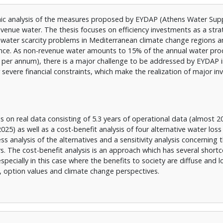
ic analysis of the measures proposed by EYDAP (Athens Water Sup
nue water. The thesis focuses on efficiency investments as a strat
 water scarcity problems in Mediterranean climate change regions a
nce. As non-revenue water amounts to 15% of the annual water pro
 per annum), there is a major challenge to be addressed by EYDAP i
severe financial constraints, which make the realization of major i
is on real data consisting of 5.3 years of operational data (almost 2
025) as well as a cost-benefit analysis of four alternative water loss
s analysis of the alternatives and a sensitivity analysis concerning 
. The cost-benefit analysis is an approach which has several short
specially in this case where the benefits to society are diffuse and l
, option values and climate change perspectives.
om empirical analysis and describes an operational state of high resi
perational management of the water supply) and a strategic state o