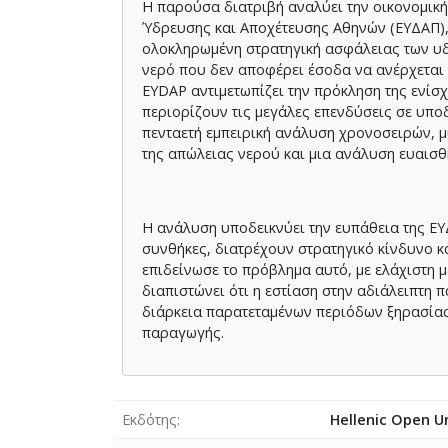
Η παρούσα διατριβή αναλύει την οικονομική
vulnerability, especially during prolonged dro
Ύδρευσης και Αποχέτευσης Αθηνών (ΕΥΔΑΠ), 
of water supplied to consumers was only 1.5%
ολοκληρωμένη στρατηγική ασφάλειας των υδ
monthly storage level of 1,400 Mm3 to 655 Mm
νερό που δεν αποφέρει έσοδα να ανέρχεται 
security at the time of drought by drawing t
EYDAP αντιμετωπίζει την πρόκληση της ενίσ
imposing water saving measures due to the abs
περιορίζουν τις μεγάλες επενδύσεις σε υπο
very risky for the case of prolonged droughts.
πενταετή εμπειρική ανάλυση χρονοσειρών,
0.015) confirms the absence of efficient manag
της απώλειας νερού και μια ανάλυση ευαισθη
Economic valuation across four scenarios (B
Η ανάλυση υποδεικνύει την ευπάθεια της ΕΥΔ
outcome: negative net present values ranging 
συνθήκες, διατρέχουν στρατηγικό κίνδυνο κ
However, comparative levelized cost analysis 
επιδείνωσε το πρόβλημα αυτό, με ελάχιστη 
€1.76/m³ compared to Yliki reservoir expansion
διαπιστώνει ότι η εστίαση στην αδιάλειπτη
(0.033 Mm³/year capacity per million euros inve
διάρκεια παρατεταμένων περιόδων ξηρασίας
leveraging existing infrastructure rather than c
παραγωγής.
Key finding: traditional measurements systema
Οι οικονομικές αξιολογήσεις δείχνουν αρνητ
By excluding non-market values such as human h
Εκδότης
Hellenic Open Un
βέλτιστες μειώσεις απωλειών που αποκαλύπτ
magnitude of the water saving benefits; 2. By 