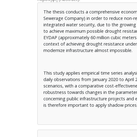
The thesis conducts a comprehensive econom
Sewerage Company) in order to reduce non-reve
integrated water security, due to the growing
to achieve maximum possible drought resista
EYDAP (approximately 60 million cubic meters
context of achieving drought resistance under 
modernize infrastructure almost impossible.
This study applies empirical time series analys
daily observations from January 2020 to April 2
scenarios, with a comparative cost-effectivenes
robustness towards changes in the parameters
concerning public infrastructure projects and e
is therefore important to apply shadow prices
The EYDAP Vulnerability Profile was derived fr
everyday operations (low CV = 0.091 for the o