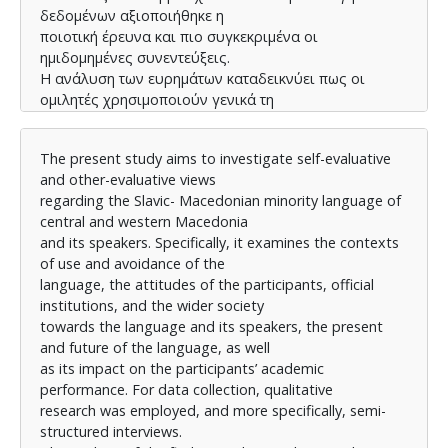
δεδομένων αξιοποιήθηκε η
ποιοτική έρευνα και πιο συγκεκριμένα οι
ημιδομημένες συνεντεύξεις.
Η ανάλυση των ευρημάτων καταδεικνύει πως οι
ομιλητές χρησιμοποιούν γενικά τη
σλαβομακεδονική σε όλα τα περιβάλλοντα, εκτός από
περιπτώσεις που παρίστανται
The present study aims to investigate self-evaluative
άτομα που δε τη γνωρίζουν. Τόσο οι ομιλητές όσο
and other-evaluative views
και οι μη ομιλητές έχουν κυρίως
regarding the Slavic- Macedonian minority language of
θετική ή ουδέτερη στάση απέναντι σε αυτή και τους
central and western Macedonia
ομιλητές της και είναι θετικοί ως
and its speakers. Specifically, it examines the contexts
προς την ενδεχόμενη ένταξη της στην εκπαίδευση,
of use and avoidance of the
ενώ οι μη ομιλητές θεωρούν πως θα
language, the attitudes of the participants, official
έπρεπε να χρησιμοποιείται σε όλες τις περιστάσεις,
institutions, and the wider society
οι απόψεις τους ωστόσο διίστανται
towards the language and its speakers, the present
ως προς το αν θα έπρεπε να την χρησιμοποιούν
and future of the language, as well
μπροστά σε άτομα που δεν τη
as its impact on the participants’ academic
γνωρίζουν. Όλοι σχεδόν οι ομιλητές συμφωνούν
performance. For data collection, qualitative
πως η στάση του σχολείου και της
research was employed, and more specifically, semi-
πολιτείας απέναντι στη σλαβομακεδονική είναι
structured interviews.
αποθαρρυντική, ενώ ο κοινωνικός