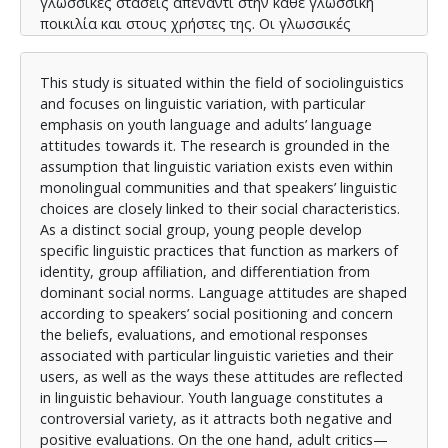
γλωσσικές στάσεις απέναντι στην κάθε γλωσσική
ποικιλία και στους χρήστες της. Οι γλωσσικές
στάσεις αφορούν τις αντιλήψεις και τα
συναισθήματα που διαμορφώνονται για τη γλωσσική
This study is situated within the field of sociolinguistics
ποικιλία, καθώς και την έκφραση αυτών στη γλωσσική
and focuses on linguistic variation, with particular
συμπεριφορά. Η νεανική ποικιλία αποτελεί μία
emphasis on youth language and adults’ language
αμφιλεγόμενη ποικιλία, καθώς υπάρχουν αρνητικές
attitudes towards it. The research is grounded in the
και θετικές γλωσσικές στάσεις απέναντι της. Οι
assumption that linguistic variation exists even within
επικριτές της, ενήλικες και καθηγητές, κατηγορούν
monolingual communities and that speakers’ linguistic
τους νέους για την έλλειψη αγάπης απέναντι στη
choices are closely linked to their social characteristics.
γλώσσα, για το φτωχό λεξιλόγιο και για την άκριτη
As a distinct social group, young people develop
χρήση ξένων λέξεων. Κάποιοι όμως την
specific linguistic practices that function as markers of
αντιμετωπίζουν θετικά, αναγνωρίζοντας τη
identity, group affiliation, and differentiation from
δημιουργικότητα και την πρωτοτυπία της, αλλά και
dominant social norms. Language attitudes are shaped
κατανοώντας και τους λόγους για τους οποίους οι
according to speakers’ social positioning and concern
νέοι χρειάζονται το δικό τους προσωπικό τρόπο
the beliefs, evaluations, and emotional responses
ομιλίας. Η έρευνα βασίζεται σε ποσοτική
associated with particular linguistic varieties and their
μεθοδολογία και πραγματοποιήθηκε μέσω
users, as well as the ways these attitudes are reflected
ερωτηματολογίου κλειστού τύπου, το οποίο
in linguistic behaviour. Youth language constitutes a
διανεμήθηκε σε 20 ενήλικες συμμετέχοντες, άνδρες
controversial variety, as it attracts both negative and
και γυναίκες, ηλικιακών ομάδων 35–45 και 55–65
positive evaluations. On the one hand, adult critics—
ετών. Το ερωτηματολόγιο διερεύνησε τις στάσεις των