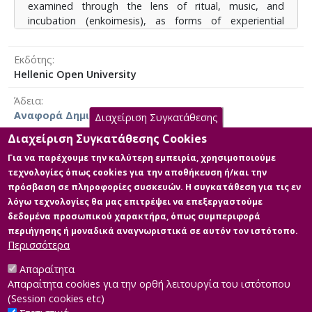
examined through the lens of ritual, music, and
incubation (enkoimesis), as forms of experiential
healing.
The concept of catharsis constitutes the central
Εκδότης
theoretical axis of the thesis, as formulated by
Hellenic Open University
Aristotle in his Poetics. Through pity (eleos) and fear
(phobos), catharsis leads the spectator to emotional
Άδεια
equilibrium and inner renewal. In this way, the enduring
Αναφορά Δημιουργού 4.0 Διεθνές
Διαχείριση Συγκατάθεσης
value of art and culture as agents of psychosocial care
and therapeutic experience is highlighted.
Διαχείριση Συγκατάθεσης Cookies
Για να παρέχουμε την καλύτερη εμπειρία, χρησιμοποιούμε
τεχνολογίες όπως cookies για την αποθήκευση ή/και την
Κύρια Αρχεία Διατριβής
πρόσβαση σε πληροφορίες συσκευών. Η συγκατάθεση για τις εν
λόγω τεχνολογίες θα μας επιτρέψει να επεξεργαστούμε
Full text
δεδομένα προσωπικού χαρακτήρα, όπως συμπεριφορά
Περιγραφή:
περιήγησης ή μοναδικά αναγνωριστικά σε αυτόν τον ιστότοπο.
535269_Καπουλίτσα_Φανή.pdf (pdf)
Περισσότερα
Μέγεθος: 4.3 MB
Απαραίτητα
Απαραίτητα cookies για την ορθή λειτουργία του ιστότοπου
(Session cookies etc)