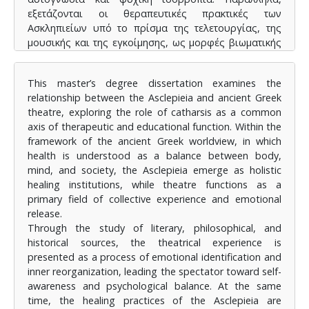
εξετάζονται οι θεραπευτικές πρακτικές των
Ασκληπιείων υπό το πρίσμα της τελετουργίας, της
μουσικής και της εγκοίμησης, ως μορφές βιωματικής
ίασης.
Η έννοια της κάθαρσης αποτελεί κεντρικό θεωρητικό
This master’s degree dissertation examines the
άξονα της εργασίας, όπως διατυπώθηκε από τον
relationship between the Asclepieia and ancient Greek
Αριστοτέλη στην Ποιητική. Η κάθαρση, μέσω του
theatre, exploring the role of catharsis as a common
ελέους και του φόβου, οδηγεί τον θεατή σε ψυχική
axis of therapeutic and educational function. Within the
εξισορρόπηση και εσωτερική αναγέννηση. Έτσι,
framework of the ancient Greek worldview, in which
αναδεικνύεται η διαχρονική αξία της τέχνης και του
health is understood as a balance between body,
πολιτισμού ως φορέων ψυχοκοινωνικής φροντίδας
mind, and society, the Asclepieia emerge as holistic
και θεραπευτικής εμπειρίας.
healing institutions, while theatre functions as a
primary field of collective experience and emotional
release.
Through the study of literary, philosophical, and
historical sources, the theatrical experience is
presented as a process of emotional identification and
inner reorganization, leading the spectator toward self-
awareness and psychological balance. At the same
time, the healing practices of the Asclepieia are