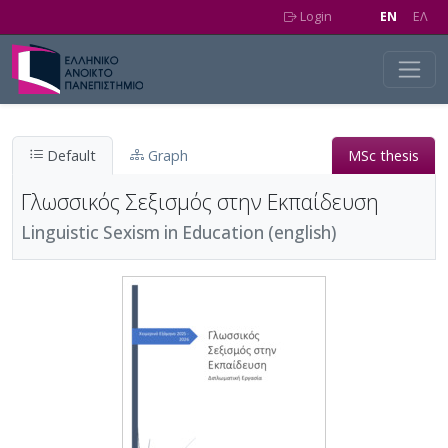
Skip to main content
Login
EN
EΛ
Default
Graph
MSc thesis
Γλωσσικός Σεξισμός στην Εκπαίδευση
Linguistic Sexism in Education (english)