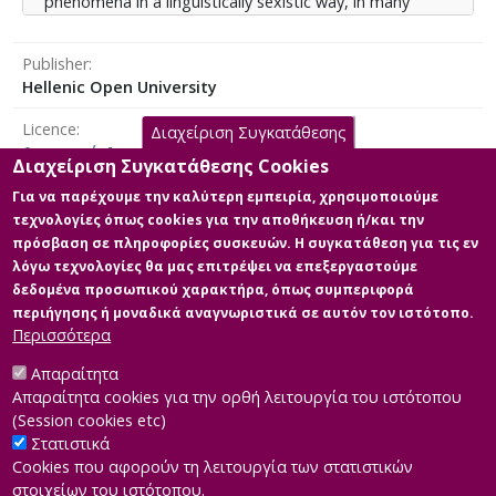
phenomena in a linguistically sexistic way, in many
parts of the books. The subconscious messages that
pass through the minds of adolescents are such that
Publisher
they can create the belief of gender inequality, in
Hellenic Open University
combination with other social phenomena. This fact
needs immediate limitation with education itself as the
Licence
Διαχείριση Συγκατάθεσης
leader. The most realistic way to deal with such a
Αναφορά Δημιουργού 4.0 Διεθνές
phenomenon in a pedagogical way is through teaching
Διαχείριση Συγκατάθεσης Cookies
activities and specifically subconscious ones to match
Για να παρέχουμε την καλύτερη εμπειρία, χρησιμοποιούμε
the subconscious way that linguistic sexism is
τεχνολογίες όπως cookies για την αποθήκευση ή/και την
implanted in the adolescent ‘s mind.
πρόσβαση σε πληροφορίες συσκευών. Η συγκατάθεση για τις εν
Main Files
λόγω τεχνολογίες θα μας επιτρέψει να επεξεργαστούμε
δεδομένα προσωπικού χαρακτήρα, όπως συμπεριφορά
Full text
περιήγησης ή μοναδικά αναγνωριστικά σε αυτόν τον ιστότοπο.
Description: Τελική Διπλωματική
Περισσότερα
Εργασία.pdf (pdf)
Size: 0.7 MB
Απαραίτητα
Απαραίτητα cookies για την ορθή λειτουργία του ιστότοπου
(Session cookies etc)
Στατιστικά
Cookies που αφορούν τη λειτουργία των στατιστικών
στοιχείων του ιστότοπου.