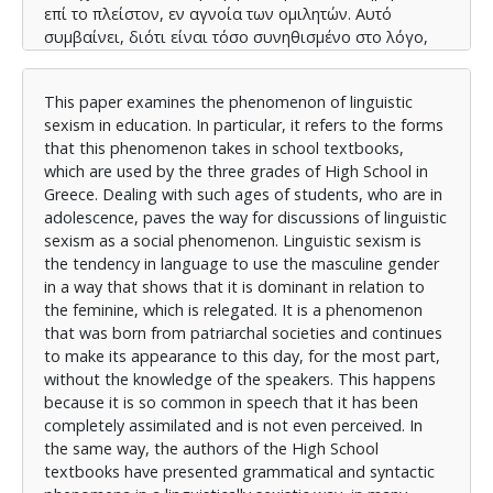
επί το πλείστον, εν αγνοία των ομιλητών. Αυτό
συμβαίνει, διότι είναι τόσο συνηθισμένο στο λόγο,
που έχει αφομοιωθεί πλήρως και δε γίνεται καν
αντιληπτό. Με τον ίδιο τρόπο, οι συγγραφείς των
This paper examines the phenomenon of linguistic
σχολικών εγχειριδίων του Γυμνασίου, σε πολλά
sexism in education. In particular, it refers to the forms
σημεία των βιβλίων, έχουν παρουσιάσει γραμματικά
that this phenomenon takes in school textbooks,
και συντακτικά φαινόμενα με γλωσσικά σεξιστικό
which are used by the three grades of High School in
τρόπο. Τα υποσυνείδητα μηνύματα που περνούν στο
Greece. Dealing with such ages of students, who are in
μυαλό των εφήβων είναι τέτοια που μπορούν να
adolescence, paves the way for discussions of linguistic
δημιουργήσουν την πεποίθηση περί ανισότητας των
sexism as a social phenomenon. Linguistic sexism is
δύο φύλων, σε συνδυασμό με άλλα κοινωνικά
the tendency in language to use the masculine gender
φαινόμενα. Το γεγονός αυτό χρήζει άμεσου
in a way that shows that it is dominant in relation to
περιορισμού με πρωτεργάτη την ίδια την εκπαίδευση.
the feminine, which is relegated. It is a phenomenon
Ο πιο ρεαλιστικός τρόπος αντιμετώπισης ενός
that was born from patriarchal societies and continues
τέτοιου φαινομένου με παιδαγωγικό τρόπο, είναι
to make its appearance to this day, for the most part,
μέσω διδακτικών δραστηριοτήτων και συγκεκριμένα
without the knowledge of the speakers. This happens
υποσυνείδητων για να ταιριάζουν με τον
because it is so common in speech that it has been
υποσυνείδητο τρόπο που ο γλωσσικός σεξισμός
completely assimilated and is not even perceived. In
εμφυτεύεται στο μυαλό του εφήβου.
the same way, the authors of the High School
textbooks have presented grammatical and syntactic