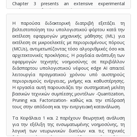
Chapter 3 presents an extensive experimental
evaluation of these techniques across various
microcontroller architectures, using rigorous power
measurement methodology based on triggered digital
Η παρούσα διδακτορική διατριβή εξετάζει τη
multimeters and net energy computation.
βελτιστοποίηση του υπολογιστικού φόρτου κατά την
εκτέλεση εφαρμογών μηχανικής μάθησης (ML) για
Chapter 4 focuses on hardware acceleration methods -
εκτέλεση σε μικροελεκτές με περιορισμένους πόρους
vectoring, such as Single Instruction Multiple Data
(MCUs), αντιμετωπίζοντας τόσο αλγοριθμικές όσο και
(SIMD), hierarchical caching and dedicated neural
αρχιτεκτονικές προκλήσεις. Η ραγδαία ανάπτυξη των
processing units (NPUs)-providing both architectural
εφαρμογών τεχνητής νοημοσύνης σε περιβάλλον
analysis and empirical results. Detailed experiments on
διάσπαρτου υπολογιστικού νέφους edge AI απαιτεί
the ESP32 (LX6), ESP32-S3 (LX7) and Cortex-M85 show
λειτουργία πραγματικού χρόνου υπό αυστηρούς
significant performance and energy gains from
περιορισμούς ενέργειας, μνήμης και καθυστέρησης.
vectoring and caching. In parallel, experiments on the
Η εργασία αυτή παρουσιάζει την συστηματική μελέτη
Alif Semiconductor E7 (Cortex-M55 + Ethos-U55 NPU)
βασικών τεχνικών συμπίεσης μοντέλων -Quantization,
demonstrate the transformative role of NPUs,
Pruning και Factorization- καθώς και την επίδρασή
achieving up to 143× energy savings and 125× latency
τους στην απόδοση και την ενεργειακή κατανάλωση.
reduction on complex models like TinyYolo.
Τα Κεφάλαια 1 και 2 παρέχουν θεωρητική ανάλυση
Chapter 5 synthesizes findings and proposes future
για την εξέλιξη της ενσωματωμένης νοημοσύνης, τη
directions, emphasizing hardware-software co-design,
λογική των νευρωνικών δικτύων και τις τεχνικές
dynamic accelerator utilization and full-system