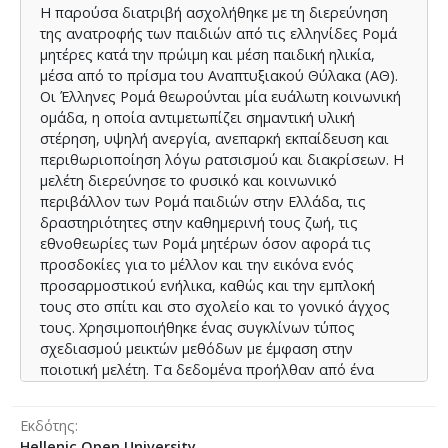
Η παρούσα διατριβή ασχολήθηκε με τη διερεύνηση
The Greek Roma parents had medium to high
της ανατροφής των παιδιών από τις ελληνίδες Ρομά
educational aspirations and viewed education as
μητέρες κατά την πρώιμη και μέση παιδική ηλικία,
vehicles to upward social mobility and improvement of
μέσα από το πρίσμα του Αναπτυξιακού Θύλακα (ΑΘ).
living standards. Both the qualitative and quantitative
Ο
ι Έλληνες
Ρομά θεωρ
ούνται μία ε
υάλωτη κοινωνική
studies showed Greek Roma parents’ home and
ομάδα, η οποία αντιμετωπίζει σημαντική υλική
school-based involvement was low. Further analysis
στέρηση, υψηλή ανεργία, ανεπαρκή εκπαίδευση και
showed that different factors affected the
περιθωριοποίηση λόγω ρατσισμού και διακρίσεων. Η
performance of learning activities in the home for each
μελέτη διερεύνησε το φυσικό και κοινωνικό
age group. Also, the unique role of social support in
περιβάλλον των Ρομά παιδιών στην Ελλάδα, τις
the parenting of Greek Roma was revealed. The
δραστηριότητες στην καθημερινή τους ζωή, τις
qualitative findings showed that the main source of
εθνοθεωρίες των Ρομά μητέρων όσον αφορά τις
stress was lack of financial resources. Finally, the results
προσδοκίες για το μέλλον και την εικόνα ενός
confirmed that the three subsystems of DN influence
προσαρμοστικού ενήλικα, καθώς και την εμπλοκή
each other and that different aspects of each
τους στο σπίτι και στο σχολείο και το γονικό άγχος
subsystem can have a direct or indirect effect on a
τους. Χρησιμοποιήθηκε ένας συγκλίνων τύπος
different aspect of another subsystem. Practitioners
σχεδιασμού μεικτών μεθόδων με έμφαση στην
and policymakers should take this information into
ποιοτική μελέτη. Τα δεδομένα προήλθαν από ένα
account when developing culturally appropriate
ημιδομημένο ερωτηματολόγιο που συμπλήρωσαν 202
parental and educational interventions for the Greek
Έλληνες Ρομά γονείς και από 27 σε βάθος
Roma community.
Εκδότης
συνεντεύξεις με Ελληνίδες Ρομά μητέρες που ζουν
Hellenic Open University