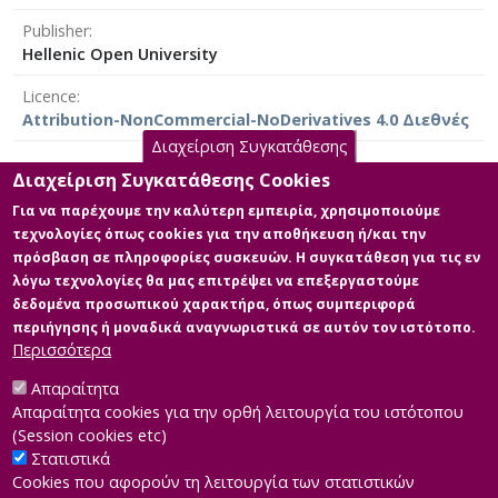
τεχνολογιών, όπως η αναερόβια χώνευση, μπορεί να
Publisher
μειώσει σημαντικά τις αρνητικές επιπτώσεις,
Hellenic Open University
παρέχοντας ταυτόχρονα και ανανεώσιμη ενέργεια. Η
διαχείριση των κτηνοτροφικών αποβλήτων μπορεί να
Licence
προσφέρει σημαντικά οικονομικά και κοινωνικά
Attribution-NonCommercial-NoDerivatives 4.0 Διεθνές
οφέλη. Για παράδειγμα, η παραγωγή βιοαερίου από
Διαχείριση Συγκατάθεσης
κτηνοτροφικά απόβλητα μπορεί να μειώσει τα έξοδα
ενέργειας για τις μονάδες και να δημιουργήσει
Διαχείριση Συγκατάθεσης Cookies
πρόσθετα έσοδα μέσω της πώλησης του
Για να παρέχουμε την καλύτερη εμπειρία, χρησιμοποιούμε
Main Files
παραγόμενου βιοαερίου ή ηλεκτρικής ενέργειας. Πιο
τεχνολογίες όπως cookies για την αποθήκευση ή/και την
αναλυτικά, θα εξετάσουμε εναλλακτικές τεχνολογίες
πρόσβαση σε πληροφορίες συσκευών. Η συγκατάθεση για τις εν
ΔΙΠΛΩΜΑΤΙΚΗ ΕΡΓΑΣΙΑ ΤΣΑΛΙΔΟΥ
για τη διαχείριση των κτηνοτροφικών αποβλήτων
λόγω τεχνολογίες θα μας επιτρέψει να επεξεργαστούμε
ΠΑΡΘΕΝΑ
μέσα από την ανάλυση των πλέον αποδοτικών και
δεδομένα προσωπικού χαρακτήρα, όπως συμπεριφορά
Description: ΔΙΠΛΩΜΑΤΙΚΗ
βιώσιμων τεχνολογιών, όπως η αναερόβια χώνευση
περιήγησης ή μοναδικά αναγνωριστικά σε αυτόν τον ιστότοπο.
ΕΡΓΑΣΙΑ ΤΣΑΛΙΔΟΥ ΠΑΡΘΕΝΑ 25-
και η κομποστοποίηση. Η εργασία θα επισημάνει τις
Περισσότερα
06-2025.pdf (pdf)
πιο κατάλληλες μεθόδους που μπορούν να
Size: 1.8 MB
εφαρμοστούν σε μελέτη περίπτωσης σε κτηνοτροφική
Απαραίτητα
μονάδα του Δήμου Λαγκαδά.
Απαραίτητα cookies για την ορθή λειτουργία του ιστότοπου
(Session cookies etc)
Στατιστικά
Cookies που αφορούν τη λειτουργία των στατιστικών