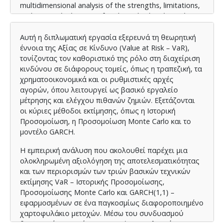
multidimensional analysis of the strengths, limitations,
and practical relevance of each method under real-
world conditions. The analysis compares the results
and highlights the importance of triangulation –
Αυτή η διπλωματική εργασία εξερευνά τη θεωρητική
combining multiple VaR approaches to enhance
έννοια της Αξίας σε Κίνδυνο (Value at Risk – VaR),
robustness and reliability.
τονίζοντας τον καθοριστικό της ρόλο στη διαχείριση
κινδύνου σε διάφορους τομείς, όπως η τραπεζική, τα
χρηματοοικονομικά και οι ρυθμιστικές αρχές
αγορών, όπου λειτουργεί ως βασικό εργαλείο
μέτρησης και ελέγχου πιθανών ζημιών. Εξετάζονται
οι κύριες μέθοδοι εκτίμησης, όπως η Ιστορική
Προσομοίωση, η Προσομοίωση Monte Carlo και το
μοντέλο GARCH.
Η εμπειρική ανάλυση που ακολουθεί παρέχει μια
ολοκληρωμένη αξιολόγηση της αποτελεσματικότητας
και των περιορισμών των τριών βασικών τεχνικών
εκτίμησης VaR – Ιστορικής Προσομοίωσης,
Προσομοίωσης Monte Carlo και GARCH(1,1) –
εφαρμοσμένων σε ένα παγκοσμίως διαφοροποιημένο
χαρτοφυλάκιο μετοχών. Μέσω του συνδυασμού
θεωρητικών εννοιών, εμπειρικής μοντελοποίησης σε