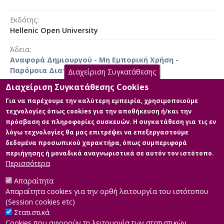
Python και αυστηρών διαδικασιών ελέγχου
Εκδότης
(backtesting), παρέχεται μια πολυδιάστατη ανάλυση
Hellenic Open University
των πλεονεκτημάτων, των αδυναμιών και της
πρακτικής σημασίας κάθε μεθόδου υπό πραγματικές
Άδεια
συνθήκες. Η ανάλυση συγκρίνει τα αποτελέσματα και
Αναφορά Δημιουργού - Μη Εμπορική Χρήση -
αναδεικνύει τη σημασία της τριγωνοποίησης – του
Παρόμοια Διανομή 4.0 Διεθνές
Διαχείριση Συγκατάθεσης
συνδυασμού πολλαπλών προσεγγίσεων VaR για την
ενίσχυση της αξιοπιστίας και της ανθεκτικότητας των
Διαχείριση Συγκατάθεσης Cookies
αποτελεσμάτων.
Για να παρέχουμε την καλύτερη εμπειρία, χρησιμοποιούμε
τεχνολογίες όπως cookies για την αποθήκευση ή/και την
Κύρια Αρχεία Διατριβής
πρόσβαση σε πληροφορίες συσκευών. Η συγκατάθεση για τις εν
λόγω τεχνολογίες θα μας επιτρέψει να επεξεργαστούμε
Full text
δεδομένα προσωπικού χαρακτήρα, όπως συμπεριφορά
Περιγραφή:
περιήγησης ή μοναδικά αναγνωριστικά σε αυτόν τον ιστότοπο.
Value_at_Risk_Skoulikaris_D.pdf
Περισσότερα
(pdf)
Μέγεθος: 2.3 MB
Απαραίτητα
Απαραίτητα cookies για την ορθή λειτουργία του ιστότοπου
(Session cookies etc)
Στατιστικά
Cookies που αφορούν τη λειτουργία των στατιστικών