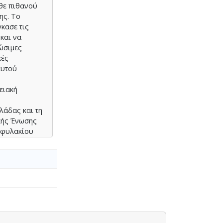
άθε πιθανού
ης. Το
κασε τις
και να
ώσιμες
κές
αυτού
ειακή
λάδας και τη
κής Ένωσης
τοφυλακίου
διπλωματική
ροκειμένου
αχειριστούν