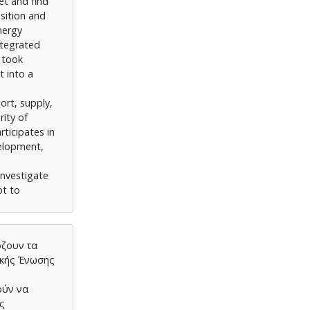
et and find
sition and
nergy
ntegrated
 took
t into a
ort, supply,
rity of
rticipates in
velopment,
investigate
pt to
όζουν τα
ϊκής Ένωσης
ούν να
ης