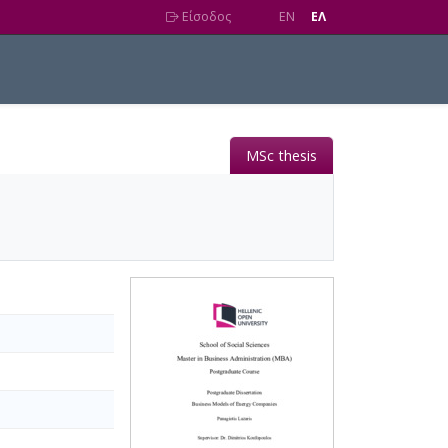
Είσοδος
EN
EΛ
MSc thesis