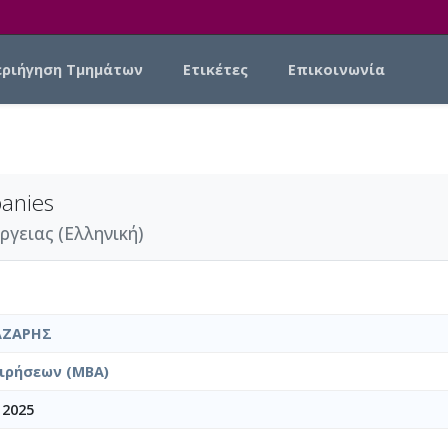
εριήγηση Τμημάτων
Ετικέτες
Επικοινωνία
anies
ργειας (Ελληνική)
ΑΖΑΡΗΣ
ιρήσεων (MBA)
 2025