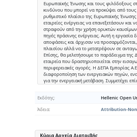
Ευρωπαϊκής Ένωσης και τους φιλόδοξους στό
κινδύνου που μπορεί να προκύψει από τους
ρυθμιστικό πλαίσιο της Ευρωπαϊκής Ένωσης 
εταιρείες ενέργειας να επανεξετάσουν και ν
στραφούν από την χρήση ορυκτών καυσίμων 
πηγές πράσινης ενέργειας. Αυτή η εργασία δ
αποφάσεις και άρχισαν να προσαρμόζονται,
πλαισίου αλλά να το μετατρέψουν σε ανταγω
Επίσης, θα μελετήσουμε το παράδειγμα της Δ
εταιρεία που δραστηριοποιείται στην εισαγ
περιφερειακές αγορές. Η ΔΕΠΑ Εμπορίας Α.Ε
διαφοροποίηση των ενεργειακών πηγών, ενα
για την ενεργειακή μετάβαση. Συμμετέχει ε
της, όπως η ανάπτυξη ανανεώσιμων πηγών αε
Συνδυάζοντας ευρήματα από πρόσφατες μελέ
Εκδότης
Hellenic Open Un
εργασία στοχεύει στη διερεύνηση των στρα
να
Άδεια
Attribution-No
Postgraduate Dissertation vii
προσαρμοστούν οι εταιρείες του ενεργειακο
και να μετριάσουν πιθανούς κινδύνους και 
Κύρια Αρχεία Διατριβής