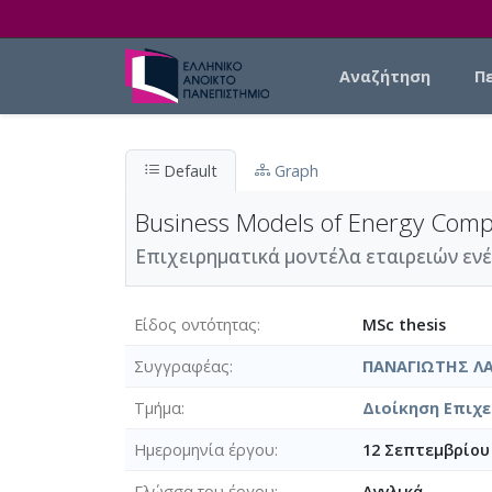
Skip to main content
Main navigation
Αναζήτηση
Π
Default
Graph
Business Models of Energy Comp
Επιχειρηματικά μοντέλα εταιρειών ενέ
Είδος οντότητας
MSc thesis
Συγγραφέας
ΠΑΝΑΓΙΩΤΗΣ Λ
Τμήμα
Διοίκηση Επιχε
Ημερομηνία έργου
12 Σεπτεμβρίου
Γλώσσα του έργου
Αγγλικά