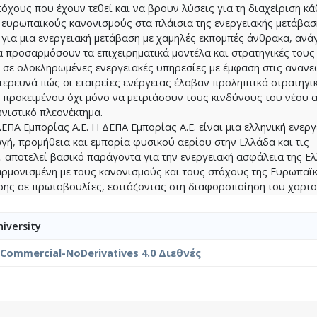
χους που έχουν τεθεί και να βρουν λύσεις για τη διαχείριση κ
 ευρωπαϊκούς κανονισμούς στα πλάισια της ενεργειακής μετάβασ
για μια ενεργειακή μετάβαση με χαμηλές εκπομπές άνθρακα, ανάγ
α προσαρμόσουν τα επιχειρηματικά μοντέλα και στρατηγικές τους 
σε ολοκληρωμένες ενεργειακές υπηρεσίες με έμφαση στις ανανε
ιερευνά πώς οι εταιρείες ενέργειας έλαβαν προληπτικά στρατηγι
 προκειμένου όχι μόνο να μετριάσουν τους κινδύνους του νέου 
νιστικό πλεονέκτημα.
ΕΠΑ Εμπορίας Α.Ε. Η ΔΕΠΑ Εμπορίας Α.Ε. είναι μια ελληνική ενεργ
ωγή, προμήθεια και εμπορία φυσικού αερίου στην Ελλάδα και τις
. αποτελεί βασικό παράγοντα για την ενεργειακή ασφάλεια της Ελ
ρμονισμένη με τους κανονισμούς και τους στόχους της Ευρωπαϊ
πίσης σε πρωτοβουλίες, εστιάζοντας στη διαφοροποίηση του χαρ
ρίου (π.χ. υδρογόνο, βιομεθάνιο) και η ανεφοδιασμός LNG.
τες και μελέτη περίπτωσης της ΔΕΠΑ Εμπορίας Α.Ε., η παρούσα 
iversity
τηγικών αποφάσεων που έχουν ληφθεί ή χρειάζεται να ληφθούν π
nCommercial-NoDerivatives 4.0 Διεθνές
ύ τομέα στην ενεργειακή πολιτική της Ευρωπαϊκής Ένωσης, να δι
να αποκτήσουν στρατηγικό πλεονέκτημα.