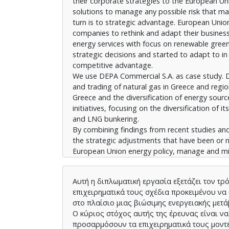
their corporate strategies to the European U
solutions to manage any possible risk that ma
turn is to strategic advantage. European Unio
companies to rethink and adapt their business
energy services with focus on renewable gree
strategic decisions and started to adapt to in
competitive advantage.
We use DEPA Commercial S.A. as case study. D
and trading of natural gas in Greece and regio
Greece and the diversification of energy source
initiatives, focusing on the diversification of
and LNG bunkering.
By combining findings from recent studies and
the strategic adjustments that have been or 
European Union energy policy, manage and mit
Αυτή η διπλωματική εργασία εξετάζει τον τρ
επιχειρηματικά τους σχέδια προκειμένου ν
στο πλαίσιο μιας βιώσιμης ενεργειακής μετ
Ο κύριος στόχος αυτής της έρευνας είναι ν
προσαρμόσουν τα επιχειρηματικά τους μοντέλ