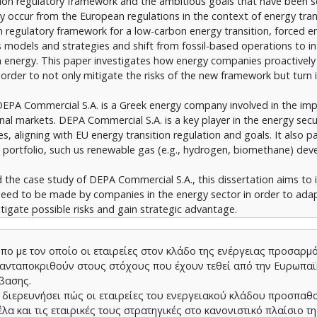
nion regulatory framework and the ambitious goals that have been s
y occur from the European regulations in the context of energy tran
n regulatory framework for a low-carbon energy transition, forced e
 models and strategies and shift from fossil-based operations to i
n energy. This paper investigates how energy companies proactively
 order to not only mitigate the risks of the new framework but turn i
EPA Commercial S.A. is a Greek energy company involved in the imp
nal markets. DEPA Commercial S.A. is a key player in the energy secu
s, aligning with EU energy transition regulation and goals. It also pa
 its portfolio, such us renewable gas (e.g., hydrogen, biomethane) de
 the case study of DEPA Commercial S.A., this dissertation aims to 
need to be made by companies in the energy sector in order to ada
igate possible risks and gain strategic advantage.
όπο με τον οποίο οι εταιρείες στον κλάδο της ενέργειας προσαρμ
α ανταποκριθούν στους στόχους που έχουν τεθεί από την Ευρωπα
άβασης.
α διερευνήσει πώς οι εταιρείες του ενεργειακού κλάδου προσπαθ
α και τις εταιρικές τους στρατηγικές στο κανονιστικό πλαίσιο τ