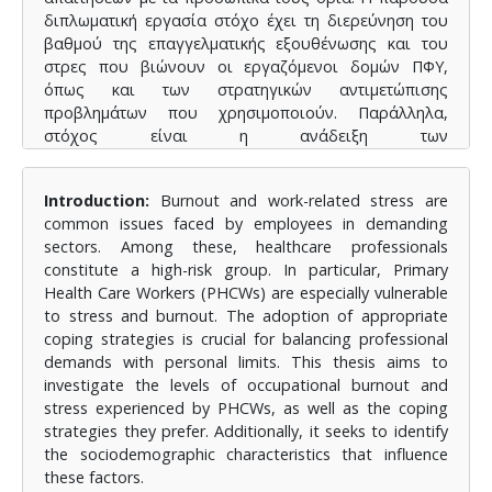
διπλωματική εργασία στόχο έχει τη διερεύνηση του
βαθμού της επαγγελματικής εξουθένωσης και του
στρες που βιώνουν οι εργαζόμενοι δομών ΠΦΥ,
όπως και των στρατηγικών αντιμετώπισης
προβλημάτων που χρησιμοποιούν. Παράλληλα,
στόχος είναι η ανάδειξη των
κοινωνικοδημογραφικών χαρακτηριστικών που
επηρεάζουν τα παραπάνω.
Introduction:
Burnout and work-related stress are
Μεθοδολογία:
Πραγματοποιήθηκε συγχρονική
common issues faced by employees in demanding
έρευνα, στην οποία συμμετείχαν 118 εργαζόμενοι
sectors. Among these, healthcare professionals
ΠΦΥ. Οι συμμετέχοντες κλήθηκαν αρχικά να
constitute a high-risk group. In particular, Primary
απαντήσουν σε κάποιες κοινωνικοδημογραφικές
Health Care Workers (PHCWs) are especially vulnerable
ερωτήσεις και έπειτα να συμπληρώσουν τα
to stress and burnout. The adoption of appropriate
ερωτηματολόγια CBI-Gr για τη διερεύνηση της
coping strategies is crucial for balancing professional
επαγγελματικής εξουθένωσης, PSS-14 για το
demands with personal limits. This thesis aims to
αντιλαμβανόμενο στρες και Brief-COPE για τις
investigate the levels of occupational burnout and
στρατηγικές αντιμετώπισης προβλημάτων. Τα
stress experienced by PHCWs, as well as the coping
αποτελέσματα αναλύθηκαν μέσω του στατιστικού
strategies they prefer. Additionally, it seeks to identify
προγράμματος IBM SPSS v.18.0.
the sociodemographic characteristics that influence
these factors.