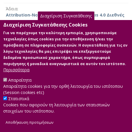
Άδεια
Furthermore, the study proposes rational risk
Attribution-NonCommercial-NoDerivatives 4.0 Διεθνές
management strategies based on technical,
Διαχείριση Συγκατάθεσης
organizational, and legal tools. Finally, through the
Διαχείριση Συγκατάθεσης Cookies
synthesis of the various chapters, useful conclusions
Για να παρέχουμε την καλύτερη εμπειρία, χρησιμοποιούμε
are drawn for enhancing safety during the execution of
τεχνολογίες όπως cookies για την αποθήκευση ή/και την
Κύρια Αρχεία Διατριβής
projects in high-risk environments, such as liquid fuel
πρόσβαση σε πληροφορίες συσκευών. Η συγκατάθεση για τις εν
stations.
λόγω τεχνολογίες θα μας επιτρέψει να επεξεργαστούμε
Κύριο μέρος της Διπλωματικής
δεδομένα προσωπικού χαρακτήρα, όπως συμπεριφορά
Περιγραφή: Τελική Διπλωματική
περιήγησης ή μοναδικά αναγνωριστικά σε αυτόν τον ιστότοπο.
εργασία Χρήστος Βλάχος.pdf (pdf)
Περισσότερα
Μέγεθος: 1.2 MB
Απαραίτητα
Απαραίτητα cookies για την ορθή λειτουργία του ιστότοπου
(Session cookies etc)
Στατιστικά
Cookies που αφορούν τη λειτουργία των στατιστικών
στοιχείων του ιστότοπου.
Αποθήκευση προτιμήσεων
|
Developed by
INTEROPTICS
Powered by
ReasonableGraph.org
|
Δήλωση Προσβασιμότητας
CMS Login