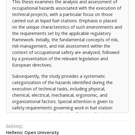
This thesis examines the analysis and assessment of
λειτουργίες διαμανδάλωσης και η χρήση μέτρων
occupational hazards associated with the execution of
ατομικής προστασίας. Επιπλέον, δίνονται προτάσεις
technical projects, with a particular focus on those
για την ορθολογική διαχείριση των κινδύνων,
carried out at liquid fuel stations. Emphasis is placed
βασισμένες σε τεχνικά, οργανωτικά και νομικά
on the unique characteristics of such environments and
εργαλεία. Τέλος, μέσα από τη σύνθεση των
the requirements set by the applicable regulatory
επιμέρους κεφαλαίων, προκύπτουν χρήσιμα
framework. Initially, the fundamental concepts of risk,
συμπεράσματα για τη βελτίωση της ασφάλειας κατά
risk management, and risk assessment within the
την εκτέλεση έργων σε περιβάλλοντα υψηλής
context of occupational safety are analyzed, followed
επικινδυνότητας, όπως είναι τα πρατήρια υγρών
by a presentation of the relevant legislation and
καυσίμων.
European directives.
Subsequently, the study provides a systematic
categorization of the hazards identified during the
execution of technical tasks, including physical,
chemical, electrical, mechanical, ergonomic, and
organizational factors. Special attention is given to
safety requirements governing work in fuel station
environments, such as the classification of explosive
zones (ATEX), fire prevention measures, interlocking
Εκδότης
systems, and the use of personal protective
Hellenic Open University
equipment.