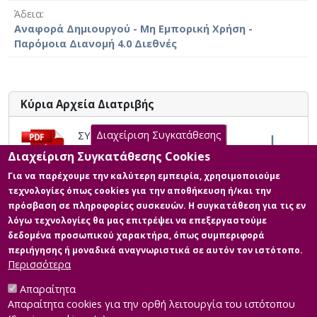
routes, they end up accumulating, especially in the
Άδεια
marine environment. In addition, reference will be made
Αναφορά Δημιουργού - Μη Εμπορική Χρήση -
to the impact of toxic paint residues on ecosystems
Παρόμοια Διανομή 4.0 Διεθνές
and on human health as the final recipient of this route
through the food chain. Finally, a description of the
basic control and detection techniques will be provided
with the ultimate aim of legislating strategies to
Κύρια Αρχεία Διατριβής
reduce both their dispersion in the environment and
their primary production.
Διαχείριση Συγκατάθεσης
ΣΥΝΟΠΤΙΚΟ ΑΡΧΕΙΟ
ΔΙΠΛΩΜΑΤΙΚΗΣ ΕΡΓΑΣΙΑΣ -
Διαχείριση Συγκατάθεσης Cookies
ΠΕΡΙΒΑΛΛΟΝΤΙΚΗ ΡΥΠΑΝΣΗ ΑΠΟ
Για να παρέχουμε την καλύτερη εμπειρία, χρησιμοποιούμε
ΜΙΚΡΟΣΩΜΑΤΙΔΙΑ ΧΡΩΜΑΤΩΝ
τεχνολογίες όπως cookies για την αποθήκευση ή/και την
Περιγραφή: ΑΠΟΣΤΟΛΟΣ
πρόσβαση σε πληροφορίες συσκευών. Η συγκατάθεση για τις εν
ΓΙΑΝΝΟΥΛΗΣ-ΣΥΝΟΠΤΙΚΟ ΑΡΧΕΙΟ
λόγω τεχνολογίες θα μας επιτρέψει να επεξεργαστούμε
ΔΙΠΛΩΜΑΤΙΚΗ ΕΡΓΑΣΙΑΣ-
δεδομένα προσωπικού χαρακτήρα, όπως συμπεριφορά
ΠΕΡΙΒΑΛΛΟΝΤΙΚΗ ΡΥΠΑΝΣΗ ΑΠΟ
περιήγησης ή μοναδικά αναγνωριστικά σε αυτόν τον ιστότοπο.
ΜΙΚΡΟΣΩΜΑΤΙΔΙΑ ΧΡΩΜΑΤΩΝ.pdf
Περισσότερα
(pdf)
Μέγεθος: 0.5 MB
Απαραίτητα
Απαραίτητα cookies για την ορθή λειτουργία του ιστότοπου