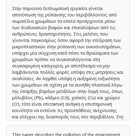
Στην παρούσα διπλωματική εργασία γίνεται
αποτύπωση της ρύπανσης του περιβάλλοντος από
σωματίδια χρωμάτων τα οποία προέρχονται μέσω
των διαδικασιών βαφών και επικαλύψεων από τις
ανθρώπινες δραστηριότητες. Στις μελέτες που
γίνονται παγκοσμίως όσον αφορά την επίδραση των
μικροπλαστικών στην ρύπανση των οικοσυστημάτων,
υπάρχει μία σύγχυση κατά πόσο τα θραύσματα των
χρωμάτων πρέπει να συγκαταλέγονται στη
συγκεκριμένη κατηγορία, με αποτέλεσμα να μην
λαμβάνονται πολλές φορές υπόψη στις μετρήσεις και
αναλύσεις. Αν ληφθεί υπόψη η αυξημένη τοξικότητα
των χρωμάτων σε σχέση με τα συνήθη πλαστικά λόγω
της ύπαρξης βαρέων μετάλλων στην δομή τους, όπως
μόλυβδος (Pb), κάδμιο (Cd), χαλκός (Cu) και χρώμιο
(Cr), τότε είναι επιτακτική ανάγκη η επιστημονική
κοινότητα να εντείνει τις προσπάθειες ανίχνευσης
και ελέγχου της διασποράς τους στο περιβάλλον. Στη
συγκεκριμένη εργασία αρχικά θα γίνει αναφορά στη
δομή των χρωμάτων που χρησιμοποιούνται στις
This paper describes the pollution of the environment
ανθρώπινες εφαρμογές όπου όταν υπάρχει θραύση