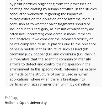
by paint particles originating from the processes of
σε σωματίδια μεγέθους μικρότερων των 5mm, βάσει
painting and coating by human activities. In the studies
ορισμού θα πρέπει να συγκαταλέγονται στην
conducted worldwide regarding the impact of
κατηγορία των μικροπλαστικών. Ακολούθως θα
microplastics on the pollution of ecosystems, there is
παρουσιαστούν οι κύριες ανθρώπινες
confusion as to whether paint fragments should be
δραστηριότητες στις οποίες γίνεται χρήση χρωμάτων
included in this category, as a result of which they are
και επικαλύψεων και οι τρόποι όπου μέσω των
often not (incorrectly) considered in measurements
χερσαίων, υδάτινων και αέριων οδών καταλήγουν να
and analyses. If we consider the increased toxicity of
συσσωρεύονται ιδιαίτερα στο θαλάσσιο περιβάλλον.
paints compared to usual plastics due to the presence
Επιπροσθέτως θα γίνει αναφορά στην επίδραση των
of heavy metals in their structure such as lead (Pb),
τοξικών υπολειμμάτων των χρωμάτων στα
cadmium (Cd), copper (Cu) and chromium (Cr), then it
οικοσυστήματα και στην υγεία του ανθρώπου, ως ο
is imperative that the scientific community intensify
τελικός αποδέκτης αυτής της διαδρομής, μέσω της
efforts to detect and control their dispersion in the
τροφικής αλυσίδας. Τέλος θα γίνει περιγραφή των
environment. In this specific work, reference will initially
βασικών τεχνικών ελέγχου και ανίχνευσης τους με
be made to the structure of paints used in human
απώτερο σκοπό να νομοθετηθούν στρατηγικές για
applications, where when there is breakage into
μείωση τόσο της διασποράς τους στο περιβάλλον
particles with sizes smaller than 5mm, by definition
όσο και της πρωτογενούς παραγωγής τους.
they should be included in the category of
microplastics. Afterwards, the main human activities
Εκδότης
that use paints and coatings it will be mentioned, and
Hellenic Open University
to the ways in which through land, water, and air