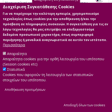
Νοημοσύνη) και ML (Μηχανική Μάθηση) στον
Διαχείριση Συγκατάθεσης Cookies
ξενοδοχειακό κλάδο: Προκλήσεις και
ευκαιρίες'
Για να παρέχουμε την καλύτερη εμπειρία, χρησιμοποιούμε
τεχνολογίες όπως cookies για την αποθήκευση ή/και την
πρόσβαση σε πληροφορίες συσκευών. Η συγκατάθεση για τις εν
λόγω τεχνολογίες θα μας επιτρέψει να επεξεργαστούμε
δεδομένα προσωπικού χαρακτήρα, όπως συμπεριφορά
περιήγησης ή μοναδικά αναγνωριστικά σε αυτόν τον ιστότοπο.
Περισσότερα
Απαραίτητα
Απαραίτητα cookies για την ορθή λειτουργία του ιστότοπου
(Session cookies etc)
Στατιστικά
Cookies που αφορούν τη λειτουργία των στατιστικών
στοιχείων του ιστότοπου.
Αποθήκευση προτιμήσεων
|
Developed by
INTEROPTICS
Powered by
ReasonableGraph.org
|
Δήλωση Προσβασιμότητας
CMS Login
Α
Αποδοχή όλων των cookies