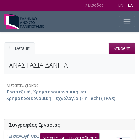
Skip to main content
Είσοδος
EN
EΛ
Default
Student
ΑΝΑΣΤΑΣΙΑ ΔΑΝΙΗΛ
Μεταπτυχιακός
Τραπεζική, Χρηματοοικονομική και
Χρηματοοικονομική Τεχνολογία (FinTech) (ΤΡΑΧ)
Συγγραφέας Εργασίας
"Εισαγωγή νέων τεχνολογιών AI (Τεχνητή
Διαχείριση Συγκατάθεσης