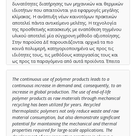
δυνατότητες διατήρησης των μηχανικών και θερμικών
ιδιοτήτων που απαιτούνται για εφαρμογές μεγάλης
κλίμακας. Η ανάπτυξη νέων καινοτόμων πρακτικών
αποτελεί πάντα αντικείμενο μελέτης. Η τεχνολογία
της προσθετικής κατασκευής με εναπόθεση τηγμένου
υλικού αποτελεί μία σύγχρονη μέθοδο αξιοποίησης.
Στην παρούσα ΔΕ παρουσιάζονται αρχικά τα πιο
κοινά πολυμερή, κατηγοριοποιημένα ως προς τις
ιδιότητες τους, τις μεθόδους κατεργασίας τους και
ως προς τα παραγόμενα από αυτά προϊόντα. Έπειτα
δίνεται μια συνοπτική εικόνα της κατάστασης ως
προς τη διαχείριση τέτοιων υπολειμμάτων στην
The continuous use of polymer products leads to a
Ελλάδα αλλά και στον υπόλοιπο κόσμο.
continuous increase in demand and, consequently, to an
Περιγράφονται οι παραδοσιακές μέθοδοι
increase in global production. The use of end-of-life
ανακύκλωσης των πολυμερών, με έμφαση στη
polymer products as raw materials through mechanical
μηχανική ανακύκλωση, τα πλεονεκτήματα και τα
recycling has been utilized for years. Recycled
μειονεκτήματα της αλλά και οι πιθανοί τρόποι για την
thermoplastic polymers not only reduce waste and raw
αντιμετώπιση των προβλημάτων που
material consumption, but also demonstrate significant
παρουσιάζονται. Στη συνέχεια γίνεται μια εισαγωγή
potential for maintaining the mechanical and thermal
στις τεχνολογίες προσθετικής κατασκευής, δίνοντας
properties required for large-scale applications. The
ιδιαίτερη έμφαση στην τεχνολογία εναπόθεσης