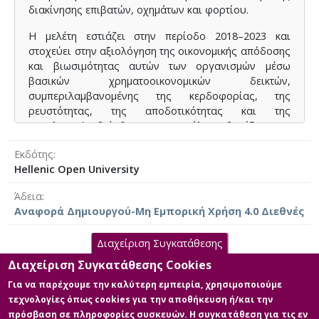
whether ratio analysis can serve as a reliable tool for
διακίνησης επιβατών, οχημάτων και φορτίου.
organizational assessment, without the need for on-
site inspections
Η μελέτη εστιάζει στην περίοδο 2018–2023 και
στοχεύει στην αξιολόγηση της οικονομικής απόδοσης
και βιωσιμότητας αυτών των οργανισμών μέσω
βασικών χρηματοοικονομικών δεικτών,
συμπεριλαμβανομένης της κερδοφορίας, της
ρευστότητας, της αποδοτικότητας και της
κεφαλαιακής διάρθρωσης. Η ανάλυση βασίζεται σε
δημόσια διαθέσιμες οικονομικές καταστάσεις, όπως
Εκδότης
οι Καταστάσεις Οικονομικής Θέσης, τα Συνολικά
Hellenic Open University
Εισοδήματα, οι Ταμειακές Ροές και οι Μεταβολές
Ιδίων Κεφαλαίων, που λαμβάνονται από επίσημες
Άδεια
πύλες και μητρώα.
Αναφορά Δημιουργού-Μη Εμπορική Χρήση 4.0 Διεθνές
Αξιολογώντας αυτούς τους δείκτες, η έρευνα
διερευνά κατά πόσον οι υπηρεσίες δημόσιας
Διαχείριση Συγκατάθεσης
διοίκησης και οικονομικών διαχειρίζονται
Διαχείριση Συγκατάθεσης Cookies
Κύρια Αρχεία Διατριβής
αποτελεσματικά τους προϋπολογισμούς, τα κεφάλαια
Για να παρέχουμε την καλύτερη εμπειρία, χρησιμοποιούμε
των επενδυτών και τις οικονομικές πολιτικές.
τεχνολογίες όπως cookies για την αποθήκευση ή/και την
Επιπλέον, η μελέτη εξετάζει την αποστολή, τη δομή
Finacial analysis of the port
πρόσβαση σε πληροφορίες συσκευών. Η συγκατάθεση για τις εν
διακυβέρνησης και τις εσωτερικές λειτουργίες κάθε
organigations of Elefsina Lavrio anf