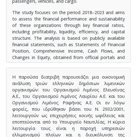
passengers, vehicles, and cargo.
The study focuses on the period 2018–2023 and aims
to assess the financial performance and sustainability
of these organizations through key financial ratios,
including profitability, liquidity, efficiency, and capital
structure. The analysis is based on publicly available
financial statements, such as Statements of Financial
Position, Comprehensive Income, Cash Flows, and
Changes in Equity, obtained from official portals and
registries.
By evaluating these indicators, the research
Η παρούσα διατριβή παρουσιάζει μια οικονομική
investigates whether public administration and financial
ανάλυση τριών ελληνικών δημόσιων λιμενικών
departments effectively manage budgets, investor
οργανισμών: του Οργανισμού Λιμένος Ελευσίνας
capital, and economic policies. Furthermore, the study
Α.Ε., του Οργανισμού Λιμένος Λαυρίου Α.Ε. και του
examines each organization’s mission, governance
Οργανισμού Λιμένος Ραφήνας Α.Ε. Οι εν λόγω
structure, and internal operations based on their
φορείς, που ιδρύθηκαν βάσει του Ν. 2932/2001,
statutes and internal regulations.
λειτουργούν ως επιχειρήσεις κοινής ωφέλειας και
εποπτεύονται από το Υπουργείο Ναυτιλίας. Η κύρια
The findings contribute to understanding the financial
λειτουργία τους είναι η παροχή υπηρεσιών
management of port authorities and demonstrate
ελλιμενισμού πλοίων και η διευκόλυνση της