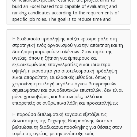
build an Excel-based tool capable of evaluating and
ranking candidates according to the requirements of
specific job roles. The goal is to reduce time and
financial costs associated with recruitment, while also
improving objectivity and accuracy in candidate
selection.
Η διαδικασία πρόσληψης παίζει κρίσιμο ρόλο στη
στρατηγική ενός οργανισμού για την απόκτηση και τη
To ensure practical relevance and application, job
διατήρηση κορυφαίων ταλέντων. Στον τομέα της
descriptions will be sourced from global healthcare
υγείας, όπου η ζήτηση για έμπειρους και
employers, including Pfizer, Novartis and AstraZeneca.
εξειδικευμένους επαγγελματίες είναι ιδιαίτερα
Additionally, the system’s performance will be
υψηλή, η ικανότητα για αποτελεσματική πρόσληψη
evaluated by Human Resources (HR) professionals
είναι απαραίτητη. Οι κλασικές μέθοδοι, όπως η
working in the health industry. This comparative
χειροκίνητη επιλογή μεγάλου όγκου βιογραφικών
analysis will offer insights into the system’s reliability
σημειωμάτων και συνοδευτικών επιστολών, δεν είναι
and potential impact on recruitment efficiency in the
μόνο χρονοβόρες και δαπανηρές, αλλά και
real-world healthcare settings.
επιρρεπείς σε ανθρώπινα λάθη και προκαταλήψεις.
In sectors like healthcare, where understaffing and
Η παρούσα διπλωματική εργασία εξετάζει τις
employee attrition can significantly impact operations,
δυνατότητες της Τεχνητής Νοημοσύνης ώστε να
a more effective recruitment process can have a direct
βελτιώσει τη διαδικασία πρόσληψης για θέσεις στον
organizational benefit. This thesis aims to save time
τομέα της υγείας, με την ανάπτυξη ενός