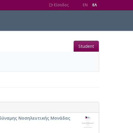
Είσοδος
EN
EΛ
Student
υδύναμης Νοσηλευτικής Μονάδας