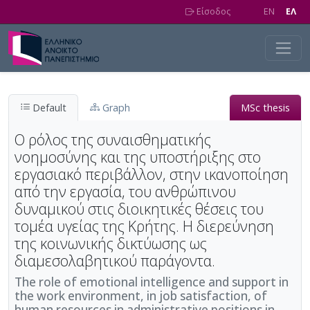
Skip to main content
Είσοδος
EN
EΛ
Default
Graph
MSc thesis
Ο ρόλος της συναισθηματικής
νοημοσύνης και της υποστήριξης στο
εργασιακό περιβάλλον, στην ικανοποίηση
από την εργασία, του ανθρώπινου
δυναμικού στις διοικητικές θέσεις του
τομέα υγείας της Κρήτης. Η διερεύνηση
της κοινωνικής δικτύωσης ως
διαμεσολαβητικού παράγοντα.
The role of emotional intelligence and support in
the work environment, in job satisfaction, of
human resources in administrative positions in