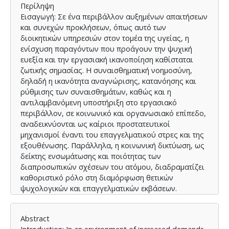
Περίληψη
Εισαγωγή: Σε ένα περιβάλλον αυξημένων απαιτήσεων
και συνεχών προκλήσεων, όπως αυτό των
διοικητικών υπηρεσιών στον τομέα της υγείας, η
ενίσχυση παραγόντων που προάγουν την ψυχική
ευεξία και την εργασιακή ικανοποίηση καθίσταται
ζωτικής σημασίας. Η συναισθηματική νοημοσύνη,
δηλαδή η ικανότητα αναγνώρισης, κατανόησης και
ρύθμισης των συναισθημάτων, καθώς και η
αντιλαμβανόμενη υποστήριξη στο εργασιακό
περιβάλλον, σε κοινωνικό και οργανωσιακό επίπεδο,
αναδεικνύονται ως καίριοι προστατευτικοί
μηχανισμοί έναντι του επαγγελματικού στρες και της
εξουθένωσης. Παράλληλα, η κοινωνική δικτύωση, ως
δείκτης ενσωμάτωσης και ποιότητας των
διαπροσωπικών σχέσεων του ατόμου, διαδραματίζει
καθοριστικό ρόλο στη διαμόρφωση θετικών
ψυχολογικών και επαγγελματικών εκβάσεων.
Σκοπός: Η παρούσα μελέτη εξετάζει τον ρόλο της
συναισθηματικής νοημοσύνης και της υποστήριξης
Abstract
στο εργασιακό περιβάλλον ως βασικών