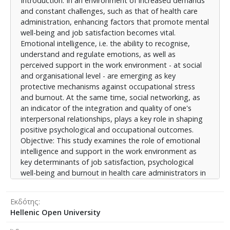
Introduction: In an environment of increased demands
προσδιοριστικών παραγόντων της εργασιακής
and constant challenges, such as that of health care
ικανοποίησης, της ψυχολογικής ευεξίας και της
administration, enhancing factors that promote mental
εργασιακής εξουθένωσης στους διοικητικούς
well-being and job satisfaction becomes vital.
υπαλλήλους του τομέα υγείας στην Κρήτη.
Emotional intelligence, i.e. the ability to recognise,
Παράλληλα, εξετάζεται ο διαμεσολαβητικός ρόλος
understand and regulate emotions, as well as
της κοινωνικής δικτύωσης, καθώς και η επίδραση
perceived support in the work environment - at social
δημογραφικών και επαγγελματικών χαρακτηριστικών
and organisational level - are emerging as key
επί των προαναφερθέντων μεταβλητών.
protective mechanisms against occupational stress
Μεθοδολογία: Η μελέτη ακολούθησε συγχρονικό
and burnout. At the same time, social networking, as
ποσοτικό ερευνητικό σχεδιασμό. Ο πληθυσμός-
an indicator of the integration and quality of one's
στόχος περιλάμβανε διοικητικό προσωπικό μονάδων
interpersonal relationships, plays a key role in shaping
υγείας στην Κρήτη, με συλλογή δεδομένων μέσω
positive psychological and occupational outcomes.
ανώνυμου, αυτοσυμπληρούμενου και εθελοντικού
Objective: This study examines the role of emotional
ηλεκτρονικού ερωτηματολογίου. Χρησιμοποιήθηκαν
intelligence and support in the work environment as
σταθμισμένα ψυχομετρικά εργαλεία (WLEIS, MBI, Job
key determinants of job satisfaction, psychological
Satisfaction Index, δείκτες κοινωνικής υποστήριξης
well-being and burnout in health care administrators in
και δικτύωσης, κλίμακα ευεξίας). Το τελικό δείγμα
Crete. At the same time, the mediating role of social
περιλάμβανε 204 έγκυρα ερωτηματολόγια, τηρώντας
networking and the influence of demographic and
τις αρχές δεοντολογίας.
Εκδότης
occupational characteristics on the aforementioned
Αποτελέσματα: Η έρευνα ανέδειξε ότι η
Hellenic Open University
variables are examined.
συναισθηματική νοημοσύνη και η υποστήριξη στο
Methods: The study followed a synchronic quantitative
εργασιακό περιβάλλον αποτελούν σημαντικούς