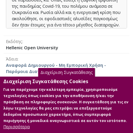
pandemic, since the war and the energy crisis continue.
της πανδημίας Covid-19, του πολέμου ανάμεσα σε
Ουκρανία και Ρωσία αλλά και η ενεργειακή κρίση που
ακολούθησε, οι εφοδιαστικές αλυσίδες παγκοσμίως
δεν ήταν έτοιμες για ένα τέτοιο μέγεθος διαταραχών.
Σημειώθηκαν πολλές καθυστερήσεις και ελλείψεις σε
απαραίτητα υλικά για την παρασκευή φαρμάκων, αν
Εκδότης
λάβουμε ειδικά υπόψιν ότι χώρες όπως η Κίνα και η
Hellenic Open University
Ινδία, που επηρεάστηκαν ιδιαίτερων από την
πανδημία είναι από τους μεγαλύτερους προμηθευτές
Άδεια
πρώτων υλών παγκοσμίως.
Αναφορά Δημιουργού - Μη Εμπορική Χρήση -
Παρόμοια Διανομή 4.0 Διεθνές
Διαχείριση Συγκατάθεσης
Στην παρούσα εργασία, θα εξετάσουμε το χρονικό
πλαίσιο του Covid-19 και του πολέμου και πως αυτά
Διαχείριση Συγκατάθεσης Cookies
τα γεγονότα επηρέασαν την Ελλάδα και την ελληνική
Για να παρέχουμε την καλύτερη εμπειρία, χρησιμοποιούμε
φαρμακευτική βιομηχανία και εφοδιαστική αλυσίδα.
τεχνολογίες όπως cookies για την αποθήκευση ή/και την
Κύρια Αρχεία Διατριβής
Αυτό θα το καταφέρουμε μέσω έρευνας με
πρόσβαση σε πληροφορίες συσκευών. Η συγκατάθεση για τις εν
ερωτηματολόγιο σε δομή συνέντευξης, στο οποίο
λόγω τεχνολογίες θα μας επιτρέψει να επεξεργαστούμε
Full text
συμμετείχαν εργαζόμενοι σε εταιρείες στην
δεδομένα προσωπικού χαρακτήρα, όπως συμπεριφορά
Περιγραφή: HOU_MBA
φαρμακοβιομηχανία σε διαφορετικούς τομείς. Από
περιήγησης ή μοναδικά αναγνωριστικά σε αυτόν τον ιστότοπο.
DISSERTATION_KATSIKI
την έρευνα προέκυψε ότι η Ελλάδα αντιμετώπισε
Περισσότερα
EIRINI_SEPT 2025.pdf (pdf)
ανάλογες δυσκολίες όπως και η παγκόσμια