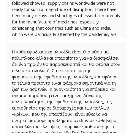
followed showed, supply chains worldwide were not
ready for such a magnitude of disruption. There have
been many delays and shortages of essential materials
for the manufacture of medicines, especially
considering that countries such as China and India,
which were particularly affected by the pandemic, are
among the largest suppliers of raw materials
worldwide.
Η κάθε εφοδιαστική αλυσίδα είναι ένα σύστημα
In this paper, we will examine the time frame of Covid-
πολύπλοκο αλλά και απαραίτητο για να διασφαλίσει
19 and the war and how these events affected Greece
ότι ένα προϊόν θα παρασκευαστεί και θα φτάσει στον
and the Greek pharmaceutical industry and supply
τελικό καταναλωτή. Στην περίπτωση της
chain. We will achieve this through a survey with a
φαρμακευτικής εφοδιαστικής αλυσίδας, και εφόσον
questionnaire in an interview structure, in which
τα τελικά προϊόντα είναι φάρμακα σημαντικά για τη
employees of companies in the pharmaceutical
ζωή των ασθενών, η αναγκαιότητα για επάρκεια και
industry in different sectors participated. The survey
έγκαιρη παράδοση είναι αυξημένη. Λόγω της
revealed that Greece faced similar difficulties as the
πολυπλοκότητας της εφοδιαστικής αλυσίδας, της
global pharmaceutical industry, however, the
ευαισθησίας της σε διαταραχές και των πολλών
companies that participated in the survey acted
«κρίκων» που την απαρτίζουν, είναι εύκολο να
quickly, according to their employees, and a relative
αντιμετωπίσουμε προβλήματα σχεδόν σε κάθε βήμα,
normality has now been established in the industry, at
προκαλώντας ελλείψεις φαρμάκων, καθυστερήσεις
least in what has to do with the disruptions due to the
σε παραδόσεις κα. Όπως έδειξε η ξαφνική εμφάνιση