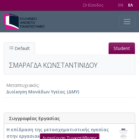
Skip to main content
Είσοδος
EN
EΛ
Default
Student
ΣΜΑΡΑΓΔΑ ΚΩΝΣΤΑΝΤΙΝΙΔΟΥ
Μεταπτυχιακός
Διοίκηση Μονάδων Υγείας (ΔΜΥ)
Συγγραφέας Εργασίας
Η επίδραση της μετασχηματιστικής ηγεσίας
στην εργασιακή δέσμευση των
Διαχείριση Συγκατάθεσης