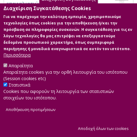
επαγγελματιών υγείας
Διαχείριση Συγκατάθεσης Cookies
Για να παρέχουμε την καλύτερη εμπειρία, χρησιμοποιούμε
τεχνολογίες όπως cookies για την αποθήκευση ή/και την
πρόσβαση σε πληροφορίες συσκευών. Η συγκατάθεση για τις εν
λόγω τεχνολογίες θα μας επιτρέψει να επεξεργαστούμε
δεδομένα προσωπικού χαρακτήρα, όπως συμπεριφορά
περιήγησης ή μοναδικά αναγνωριστικά σε αυτόν τον ιστότοπο.
Περισσότερα
Απαραίτητα
Απαραίτητα cookies για την ορθή λειτουργία του ιστότοπου
(Session cookies etc)
Στατιστικά
Cookies που αφορούν τη λειτουργία των στατιστικών
στοιχείων του ιστότοπου.
Αποθήκευση προτιμήσεων
|
Developed by
INTEROPTICS
Powered by
ReasonableGraph.org
|
Δήλωση Προσβασιμότητας
CMS Login
Α
Αποδοχή όλων των cookies