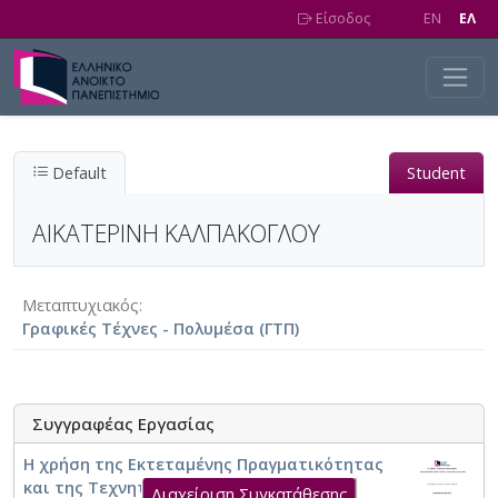
Skip to main content
Είσοδος
EN
EΛ
Default
Student
ΑΙΚΑΤΕΡΙΝΗ ΚΑΛΠΑΚΟΓΛΟΥ
Μεταπτυχιακός
Γραφικές Τέχνες - Πολυμέσα (ΓΤΠ)
Συγγραφέας Εργασίας
Η χρήση της Εκτεταμένης Πραγματικότητας
και της Τεχνητής Νοημοσύνης στην
Διαχείριση Συγκατάθεσης