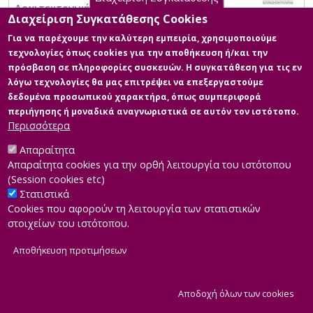
Αρχιτεκτονική: τάσεις, προκλήσεις και
Διαχείριση Συγκατάθεσης Cookies
μελλοντικές προοπτικές
Για να παρέχουμε την καλύτερη εμπειρία, χρησιμοποιούμε
τεχνολογίες όπως cookies για την αποθήκευση ή/και την
πρόσβαση σε πληροφορίες συσκευών. Η συγκατάθεση για τις εν
λόγω τεχνολογίες θα μας επιτρέψει να επεξεργαστούμε
δεδομένα προσωπικού χαρακτήρα, όπως συμπεριφορά
περιήγησης ή μοναδικά αναγνωριστικά σε αυτόν τον ιστότοπο.
Περισσότερα
Απαραίτητα
Απαραίτητα cookies για την ορθή λειτουργία του ιστότοπου
(Session cookies etc)
Στατιστικά
Cookies που αφορούν τη λειτουργία των στατιστικών
στοιχείων του ιστότοπου.
Αποθήκευση προτιμήσεων
|
Developed by
INTEROPTICS
Powered by
ReasonableGraph.org
|
Δήλωση Προσβασιμότητας
CMS Login
Α
Αποδοχή όλων των cookies