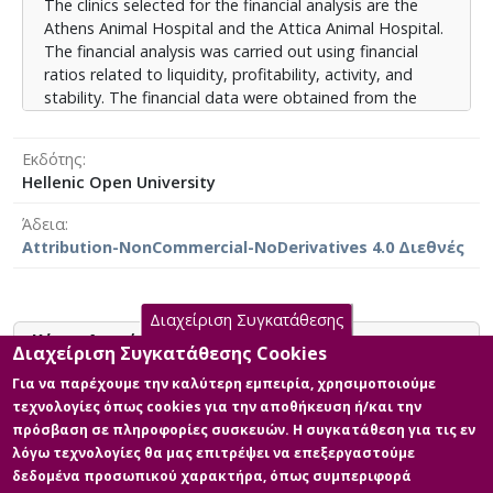
The clinics selected for the financial analysis are the
βελτίωση της χρηματοοικονομικής διαχείρισης
Athens Animal Hospital and the Attica Animal Hospital.
προκειμένου να εξασφαλιστεί η ανταγωνιστικότητα
The financial analysis was carried out using financial
στον ταχέως αναπτυσσόμενο κλάδο της παροχής
ratios related to liquidity, profitability, activity, and
κτηνιατρικής φροντίδας. Οι προκλήσεις και οι
stability. The financial data were obtained from the
ευκαιρίες που αναδύονται από την επιτυχή
balance sheets of the two clinics for the period 2015-
διαχείριση των οικονομικών επιδόσεων καθορίζουν
2022, as published in the General Commercial Registry
το μέλλον και τη μακροπρόθεσμη βιωσιμότητα των
Εκδότης
(G.E.MI.), in accordance with the Greek Accounting
κτηνιατρικών κλινικών στην Ελλάδα.
Hellenic Open University
Standards. Additionally, an examination of the
bankruptcy probability for both clinics was conducted
Άδεια
using the Altman’s Z-Score method. The results from
Attribution-NonCommercial-NoDerivatives 4.0 Διεθνές
the analysis were assessed both comparatively, for
both clinics, and individually for each clinic.
Finally, the need for ongoing improvement in financial
Διαχείριση Συγκατάθεσης
management is emphasized to ensure competitiveness
Κύρια Αρχεία Διατριβής
in the rapidly growing veterinary care sector. The
Διαχείριση Συγκατάθεσης Cookies
challenges and opportunities emerging from the
Για να παρέχουμε την καλύτερη εμπειρία, χρησιμοποιούμε
Η συνεισφορά των κτηνιατρικών
effective management of financial performance
τεχνολογίες όπως cookies για την αποθήκευση ή/και την
κλινικών στη Δημόσια Υγεία και η
determine the future and long-term sustainability of
πρόσβαση σε πληροφορίες συσκευών. Η συγκατάθεση για τις εν
χρηματοοικονομική αξιολόγησή
veterinary clinics in Greece.
λόγω τεχνολογίες θα μας επιτρέψει να επεξεργαστούμε
τους- ΡΑΛΛΟΥ ΠΑΤΡΑ ΔΕ ΕΑΠ ΔΜΥ
δεδομένα προσωπικού χαρακτήρα, όπως συμπεριφορά
Περιγραφή: Ραλλού Πάτρα