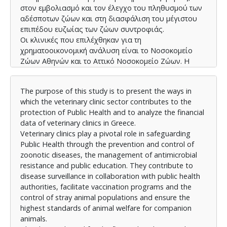
στον εμβολιασμό και τον έλεγχο του πληθυσμού των
αδέσποτων ζώων και στη διασφάλιση του μέγιστου
επιπέδου ευζωίας των ζώων συντροφιάς.
Οι κλινικές που επιλέχθηκαν για τη
χρηματοοικονομική ανάλυση είναι το Νοσοκομείο
Ζώων Αθηνών και το Αττικό Νοσοκομείο Ζώων. Η
χρηματοοικονομική ανάλυση πραγματοποιήθηκε
μέσω αριθμοδεικτών που αφορούν τη ρευστότητα,
The purpose of this study is to present the ways in
την αποδοτικότητα, τη δραστηριότητα και την
which the veterinary clinic sector contributes to the
οικονομική διάρθρωση. Τα οικονομικά δεδομένα
protection of Public Health and to analyze the financial
προέρχονται από τους ισολογισμούς των δύο
data of veterinary clinics in Greece.
κλινικών για την περίοδο 2015-2022, όπως αυτοί
Veterinary clinics play a pivotal role in safeguarding
δημοσιεύθηκαν στο Γενικό Εμπορικό Μητρώο
Public Health through the prevention and control of
(Γ.Ε.ΜΗ.), σύμφωνα με τα Ελληνικά Λογιστικά
zoonotic diseases, the management of antimicrobial
Πρότυπα. Επιπλέον, πραγματοποιήθηκε εξέταση της
resistance and public education. They contribute to
πιθανότητας χρεοκοπίας και για τις δύο κλινικές με
disease surveillance in collaboration with public health
τη χρήση της μεθόδου Altman’s Z-Score. Τα δεδομένα
authorities, facilitate vaccination programs and the
που προέκυψαν από την ανάλυση αξιολογήθηκαν
control of stray animal populations and ensure the
τόσο συγκριτικά και για τις δύο κλινικές, όσο και για
highest standards of animal welfare for companion
κάθε κλινική ξεχωριστά.
animals.
Τέλος, επισημαίνεται η ανάγκη για τη συνεχιζόμενη