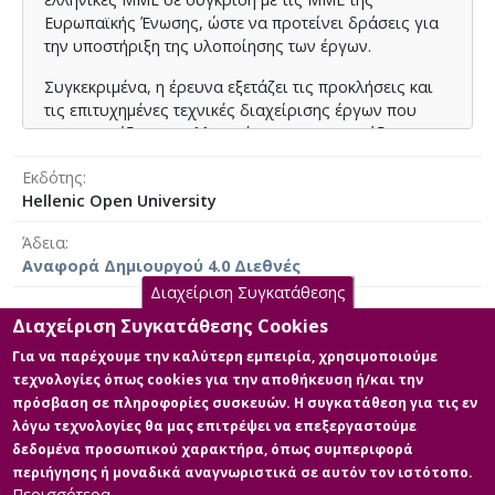
and other countries benefit from stronger institutional
Ευρωπαϊκής Ένωσης, ώστε να προτείνει δράσεις για
support and structured advisory services. The study
την υποστήριξη της υλοποίησης των έργων.
recommends best practices for Greek SMEs to improve
project management methodologies, including
Συγκεκριμένα, η έρευνα εξετάζει τις προκλήσεις και
tracking financial progress with digital tools, forming
τις επιτυχημένες τεχνικές διαχείρισης έργων που
transnational multidisciplinary partnerships, and
αντιμετωπίζουν οι ελληνικές ΜΜΕ που εργάζονται σε
implementing structured training programs.
πράσινα προγράμματα χρηματοδοτούμενα από την
Εκδότης
ΕΕ. Χρησιμοποιώντας μια διερευνητική προσέγγιση
Hellenic Open University
μεικτών δεδομένων, η μελέτη συνδυάζει δευτερογενή
δεδομένα από στατιστικές εκθέσεις και μελέτες σε
Άδεια
επίπεδο ΕΕ με πρωτογενή δεδομένα που συλλέγονται
Αναφορά Δημιουργού 4.0 Διεθνές
μέσω ερωτηματολογίου. Αυτό επιτρέπει τη συγκριτική
Διαχείριση Συγκατάθεσης
σύγκριση με ομοειδείς χώρες όπως η Γερμανία, η
Ιταλία και η Ολλανδία καθώς και τη σε βάθος έρευνα
Διαχείριση Συγκατάθεσης Cookies
των εμπειριών των ΜΜΕ.
Για να παρέχουμε την καλύτερη εμπειρία, χρησιμοποιούμε
Κύρια Αρχεία Διατριβής
τεχνολογίες όπως cookies για την αποθήκευση ή/και την
Στόχος είναι να προσδιοριστούν οι βασικοί
πρόσβαση σε πληροφορίες συσκευών. Η συγκατάθεση για τις εν
παράγοντες που επηρεάζουν την αποτελεσματικότητα
MBA_Dissertation_Dionysios
λόγω τεχνολογίες θα μας επιτρέψει να επεξεργαστούμε
της διαχείρισης έργων, συμπεριλαμβανομένου του
Kapetanos
δεδομένα προσωπικού χαρακτήρα, όπως συμπεριφορά
προγραμματισμού οικονομικών και ανθρώπινων
Περιγραφή:
περιήγησης ή μοναδικά αναγνωριστικά σε αυτόν τον ιστότοπο.
πόρων, του διοικητικού φόρτου, της συνεργασίας με
MBA_Dissertation_Dionysios
Περισσότερα