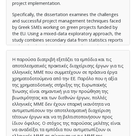
project implementation.
Specifically, the dissertation examines the challenges
and successful project management techniques faced
by Greek SMEs working on green projects funded by
the EU. Using a mixed-data exploratory approach, the
study combines secondary data from statistics reports
and EU-level studies with primary data gathered via a
questionnaire. This enables comparative benchmarking
against peers in nations like Germany, Italy, and the
Η παρούσα διατριβή εξετάζει τα εμπόδια και τις
Netherlands as well as in-depth research of SME
αποτελεσματικές πρακτικές διαχείρισης έργων για τις
experiences.
ελληνικές ΜΜΕ που συμμετέχουν σε πράσινα έργα
χρηματοδοτούμενα από την ΕΕ. Παρόλο που η αξία
It aims to identify key factors influencing project
της χρηματοδοτικής στήριξης της Ευρωπαϊκής
management efficiency, including financial and human
Ένωσης είναι σημαντική για την προώθηση της
resource planning, administrative burdens, partner
βιωσιμότητας και των διεθνών έργων, πολλές
collaboration, and compliance with EU regulations.
ελληνικές ΜΜΕ δεν έχουν επαρκή ικανότητα να
αντιμετωπίσουν την αποτελεσματική διαχείριση
Findings highlight that Greek SMEs struggle with
τέτοιων έργων και να τη βελτιστοποιήσουν προς
complex bureaucracy, lack expertise in EU funding, and
ίδιον όφελος. Ο στόχος της παρούσας μελέτης είναι
face difficulties forming strategic partnerships. In
να αναδείξει τα εμπόδια που αντιμετωπίζουν οι
contrast, SMEs in Germany, Spain, the Netherlands,
ελληνικές ΜΜΕ σε σύγκριση με τις ΜΜΕ της