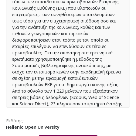
τύπων των εκπαιδευτικών πρωτοβουλιών Εταιρικής
impact on both societal progress and corporate
Κοινωνικής Ευθύνης (ΕΚΕ) που υλοποιούν οι
performance. Finally, sectoral and regional variations
επιχειρήσεις, των συνηθέστερων αποτελεσμάτων
were observed in the way companies engage in
τους τόσο για την επιχειρησιακή απόδοση όσο και
educational CSR. The findings contribute to identifying
για την ανάπτυξη της κοινωνίας, καθώς και των
areas for further academic exploration and emphasize
πιθανών γεωγραφικών και τομεακών
the importance of creating shared value through
διαφοροποιήσεων στον τρόπο με τον οποίο οι
education, benefiting both businesses and society.
εταιρίες επιλέγουν να επενδύσουν σε τέτοιες
πρωτοβουλίες. Για την απάντηση στα ερευνητικά
ερωτήματα χρησιμοποιήθηκε η μέθοδος της
Συστηματικής βιβλιογραφικής ανασκόπησης, με
στόχο τον εντοπισμό κενών στην ακαδημαϊκή έρευνα
σε σχέση με την εφαρμογή εκπαιδευτικών
πρωτοβουλιών ΕΚΕ για τη δημιουργία κοινής αξίας.
Από το σύνολο των 1,229 μελετών που εξετάστηκαν
σε τρεις βάσεις δεδομένων (Scopus, Web of Science
και ScienceDirect), 23 πληρούσαν τα κριτήρια ένταξης.
Τα ευρήματα υποδεικνύουν ότι, παρότι η υπάρχουσα
ακαδημαϊκή έρευνα για την εκπαιδευτική ΕΚΕ είναι
Εκδότης
ακόμη περιορισμένη, προκύπτουν σημαντικές
Hellenic Open University
πληροφορίες. Οι πρωτοβουλίες που αναφέρονται
συχνότερα στη βιβλιογραφία σχετίζονται με την