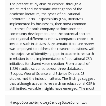
The present study aims to explore, through a
structured and systematic investigation of the
academic literature, the types of educational
Corporate Social Responsibility (CSR) initiatives
implemented by businesses, their most common
outcomes for both company performance and
community development, and the potential sectoral
and regional differences in how companies choose to
invest in such initiatives. A systematic literature review
was employed to address the research questions, with
the objective of identifying gaps in academic research
in relation to the implementation of educational CSR
initiatives for shared value creation. From a total of
1,229 studies screened across three databases
(Scopus, Web of Science and Science Direct), 23
studies met the inclusion criteria. The findings suggest
that although academic research on educational CSR is
still limited, valuable insights have emerged. The most
frequently reported initiatives in the literature relate to
employee training, development and education. The
Η παρούσα μελέτη στοχεύει στη διερεύνηση των
educational initiatives are shown to have a positive