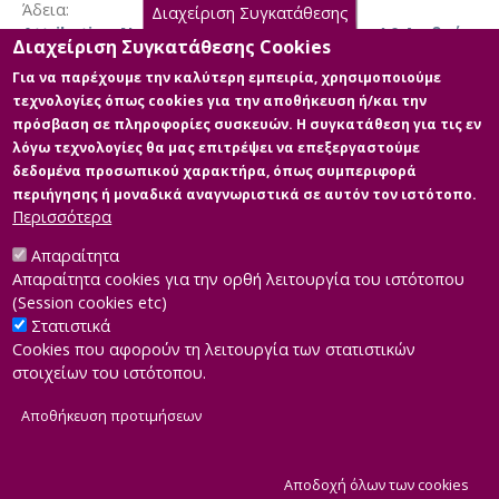
Άδεια
Διαχείριση Συγκατάθεσης
κατάρτιση, την ανάπτυξη και την εκπαίδευση των
Attribution-NonCommercial-NoDerivatives 4.0 Διεθνές
εργαζομένων. Οι εκπαιδευτικές αυτές πρωτοβουλίες
Διαχείριση Συγκατάθεσης Cookies
φαίνεται να έχουν θετική επίδραση τόσο στην
Για να παρέχουμε την καλύτερη εμπειρία, χρησιμοποιούμε
κοινωνική πρόοδο όσο και στην απόδοση των
τεχνολογίες όπως cookies για την αποθήκευση ή/και την
επιχειρήσεων. Τέλος, παρατηρήθηκαν
πρόσβαση σε πληροφορίες συσκευών. Η συγκατάθεση για τις εν
Κύρια Αρχεία Διατριβής
διαφοροποιήσεις ανά τομέα και γεωγραφική περιοχή
λόγω τεχνολογίες θα μας επιτρέψει να επεξεργαστούμε
στον τρόπο με τον οποίο οι εταιρίες υιοθετούν την
δεδομένα προσωπικού χαρακτήρα, όπως συμπεριφορά
Full text
εκπαιδευτική ΕΚΕ. Τα ευρήματα συμβάλλουν στον
περιήγησης ή μοναδικά αναγνωριστικά σε αυτόν τον ιστότοπο.
Περιγραφή: Dissertation_Vourlida
εντοπισμό πεδίων για περαιτέρω ακαδημαϊκή
Περισσότερα
Evangelia_162178.pdf (pdf)
διερεύνηση και αναδεικνύουν τη σημασία της
Μέγεθος: 1.4 MB
δημιουργίας κοινής αξίας μέσω της εκπαίδευσης,
Απαραίτητα
προς όφελος τόσο των επιχειρήσεων όσο και της
Απαραίτητα cookies για την ορθή λειτουργία του ιστότοπου
κοινωνίας.
(Session cookies etc)
Στατιστικά
Cookies που αφορούν τη λειτουργία των στατιστικών
στοιχείων του ιστότοπου.
Αποθήκευση προτιμήσεων
|
Developed by
INTEROPTICS
Powered by
ReasonableGraph.org
|
Δήλωση Προσβασιμότητας
CMS Login
Α
Αποδοχή όλων των cookies