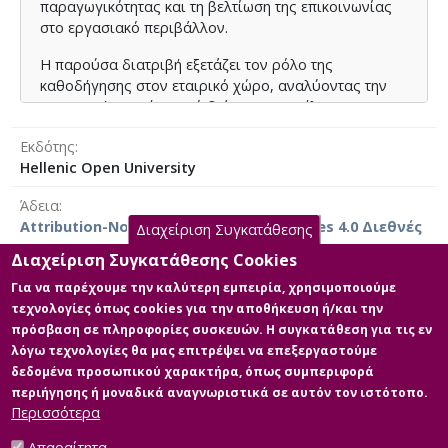
παραγωγικότητας και τη βελτίωση της επικοινωνίας
στο εργασιακό περιβάλλον.
Η παρούσα διατριβή εξετάζει τον ρόλο της
καθοδήγησης στον εταιρικό χώρο, αναλύοντας την
εφαρμογή της μέσα από διάφορα μοντέλα που
μπορούν να υιοθετήσουν οι επιχειρήσεις για τη
Εκδότης
βελτίωση της λειτουργικής τους αποδοτικότητας.
Hellenic Open University
Μέσα από μια συστηματική ανάλυση, διερευνώνται οι
τρόποι με τους οποίους η καθοδήγηση μπορεί να
Άδεια
ενσωματωθεί σε οργανωτικές στρατηγικές,
Attribution-NonCommercial-NoDerivatives 4.0 Διεθνές
Διαχείριση Συγκατάθεσης
συμβάλλοντας στη βιώσιμη ανάπτυξη και την
ενίσχυση της ανταγωνιστικότητας.
Διαχείριση Συγκατάθεσης Cookies
Για να παρέχουμε την καλύτερη εμπειρία, χρησιμοποιούμε
Η έρευνα χρησιμοποίησε ένα καλά δομημένο
τεχνολογίες όπως cookies για την αποθήκευση ή/και την
Κύρια Αρχεία Διατριβής
ερωτηματολόγιο που διανεμήθηκε σε ερωτηθέντες
πρόσβαση σε πληροφορίες συσκευών. Η συγκατάθεση για τις εν
που εργάζονται σε ελληνικές επιχειρήσεις. Η μελέτη
λόγω τεχνολογίες θα μας επιτρέψει να επεξεργαστούμε
αναδεικνύει την ανάγκη οι οργανισμοί να
Full text
δεδομένα προσωπικού χαρακτήρα, όπως συμπεριφορά
υιοθετήσουν δομημένα προγράμματα coaching
Περιγραφή: Papathanasiou
περιήγησης ή μοναδικά αναγνωριστικά σε αυτόν τον ιστότοπο.
προκειμένου να αξιοποιήσουν στο έπακρο το
Nikolaos HOU-Dissertation.pdf
Περισσότερα
ανθρώπινο δυναμικό τους και να ενισχύσουν το
(pdf)
ανταγωνιστικό τους πλεονέκτημα.
Μέγεθος: 3.1 MB
Απαραίτητα