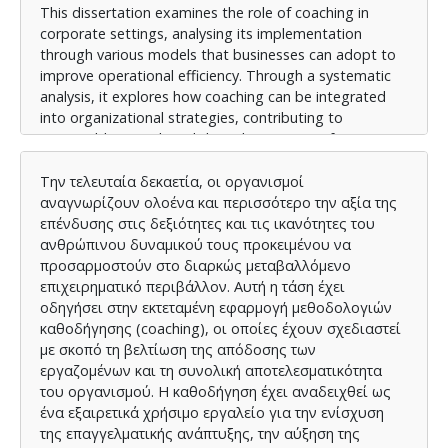
This dissertation examines the role of coaching in
corporate settings, analysing its implementation
through various models that businesses can adopt to
improve operational efficiency. Through a systematic
analysis, it explores how coaching can be integrated
into organizational strategies, contributing to
sustainable growth and the enhancement of
competitive advantage.
Την τελευταία δεκαετία, οι οργανισμοί
The research utilized a well-structured questionnaire
αναγνωρίζουν ολοένα και περισσότερο την αξία της
distributed to respondents that are occupied in Greek
επένδυσης στις δεξιότητες και τις ικανότητες του
enterprises. The study highlights the need for
ανθρώπινου δυναμικού τους προκειμένου να
organizations to adopt structured coaching programs
προσαρμοστούν στο διαρκώς μεταβαλλόμενο
to maximize workforce potential and enhance
επιχειρηματικό περιβάλλον. Αυτή η τάση έχει
competitive advantage.
οδηγήσει στην εκτεταμένη εφαρμογή μεθοδολογιών
καθοδήγησης (coaching), οι οποίες έχουν σχεδιαστεί
με σκοπό τη βελτίωση της απόδοσης των
εργαζομένων και τη συνολική αποτελεσματικότητα
του οργανισμού. Η καθοδήγηση έχει αναδειχθεί ως
ένα εξαιρετικά χρήσιμο εργαλείο για την ενίσχυση
της επαγγελματικής ανάπτυξης, την αύξηση της