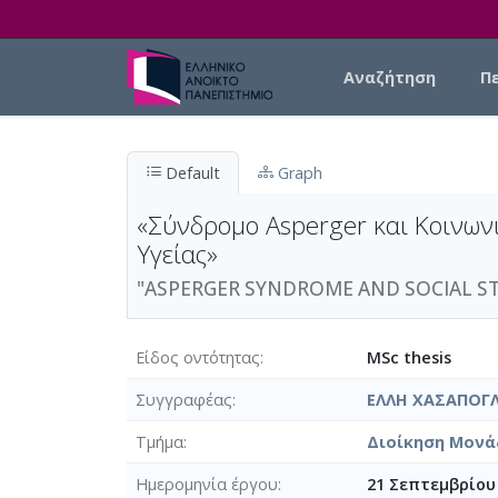
Skip to main content
Main navigation
Αναζήτηση
Π
Default
Graph
«Σύνδρομο Asperger και Κοινων
Υγείας»
"ASPERGER SYNDROME AND SOCIAL STI
Είδος οντότητας
MSc thesis
Συγγραφέας
ΕΛΛΗ ΧΑΣΑΠΟΓ
Τμήμα
Διοίκηση Μονά
Ημερομηνία έργου
21 Σεπτεμβρίου