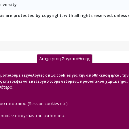
by people with AS syndrome and their families.
iversity
is are protected by copyright, with all rights reserved, unless
Διαχείριση Συγκατάθεσης
ΣΥΝΔΡΟΜΟ AS ΚΟΙΝΩΝΙΚΟ ΣΤΙΓΜΑ, ΑΝΤΙΛΗΨΕΙΣ ΕΠΑΓΓΕΛΜΑΤΙΩΝ 
σιμοποιούμε τεχνολογίες όπως cookies για την αποθήκευση ή/και τ
μας επιτρέψει να επεξεργαστούμε δεδομένα προσωπικού χαρακτήρα
σότερα
ου ιστότοπου (Session cookies etc)
ιστικών στοιχείων του ιστότοπου.
|
TEROPTICS
Powered by
ReasonableGraph.org
Δήλωση Προσβασιμότ