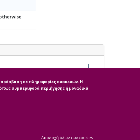
 otherwise
Π.Φ.Υ..pdf (pdf)
ην πρόσβαση σε πληροφορίες συσκευών. Η
, όπως συμπεριφορά περιήγησης ή μοναδικά
|
ητας
CMS Login
Απόσυρση Συγκατάθε
Αποδοχή όλων των cookies