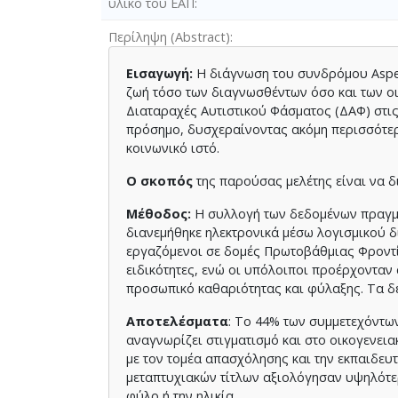
υλικό του ΕΑΠ
Περίληψη (Abstract)
Εισαγωγή:
Η διάγνωση του συνδρόμου Asper
ζωή τόσο των διαγνωσθέντων όσο και των οικ
Διαταραχές Αυτιστικού Φάσματος (ΔΑΦ) στις
πρόσημο, δυσχεραίνοντας ακόμη περισσότερο
κοινωνικό ιστό.
Ο σκοπός
της παρούσας μελέτης είναι να δ
Μέθοδος:
Η συλλογή των δεδομένων πραγμα
διανεμήθηκε ηλεκτρονικά μέσω λογισμικού δ
εργαζόμενοι σε δομές Πρωτοβάθμιας Φροντίδ
ειδικότητες, ενώ οι υπόλοιποι προέρχονταν 
προσωπικό καθαριότητας και φύλαξης. Τα δε
Αποτελέσματα
: Το 44% των συμμετεχόντων
αναγνωρίζει στιγματισμό και στο οικογενει
με τον τομέα απασχόλησης και την εκπαιδευ
μεταπτυχιακών τίτλων αξιολόγησαν υψηλότερ
φύλο ή την ηλικία.