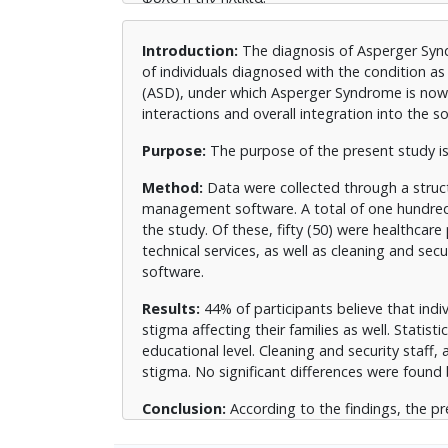
Συμπέρασμα:
Η παρούσα μελέτη σύμφωνα με
Introduction:
The diagnosis of Asperger Syndr
προσέγγιση της πλειοψηφίας των συμμετεχό
of individuals diagnosed with the condition as
προβληματισμό, όσον αφορά τις αντιλήψεις 
(ASD), under which Asperger Syndrome is now cl
οικογένειές τους.
interactions and overall integration into the soc
Purpose:
The purpose of the present study is
Method:
Data were collected through a struct
management software. A total of one hundred (
the study. Of these, fifty (50) were healthcare
technical services, as well as cleaning and sec
software.
Results:
44% of participants believe that ind
stigma affecting their families as well. Statist
educational level. Cleaning and security staff
stigma. No significant differences were found
Conclusion:
According to the findings, the pr
approach of the majority of participants rega