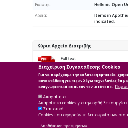
perceptions of the social stigma experienced 
Εκδότης
Hellenic Open Un
Άδεια
Items in Apothes
indicated.
Κύρια Αρχεία Διατριβής
Full text
Περιγραφή: ΧΑΣΑΠΟΓΛΟΥ ΕΛΛΗ - 
Διαχείριση Συγκατάθεσης Cookies
Μέγεθος: 0.9 MB
Για να παρέχουμε την καλύτερη εμπειρία, χρη
συγκατάθεση για τις εν λόγω τεχνολογίες θα 
Περισ
αναγνωριστικά σε αυτόν τον ιστότοπο.
Απαραίτητα
Απαραίτητα cookies για την ορθή λειτουργία τ
Στατιστικά
Cookies που αφορούν τη λειτουργία των στατ
Developed by
IN
Αποθήκευση προτιμήσεων