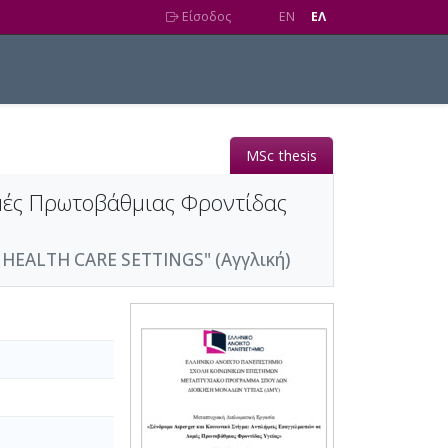
Είσοδος
EN
EΛ
MSc thesis
ομές Πρωτοβάθμιας Φροντίδας
EALTH CARE SETTINGS" (Αγγλική)