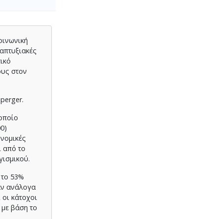
οινωνική
ναπτυξιακές
τικό
ους στον
perger.
οποίο
0)
ονομικές
ι από το
γισμικού.
 το 53%
καν ανάλογα
 οι κάτοχοι
 με βάση το