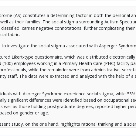
 τα ευρήματα της, αφενός αναδεικνύει ορθολογική σκέψη και επ
ome (AS) constitutes a determining factor in both the personal and
ντων σε σχέση με τις ΔΑΦ, αφετέρου καταγράφει διαβαθμισμένο
 well as their families. The social stigma surrounding Autism Spectr
για το κοινωνικό στίγμα που βιώνουν τα άτομα με σύνδρομο AS κ
assified, carries negative connotations, further complicating their 
ial fabric.
 to investigate the social stigma associated with Asperger Syndrom
ured Likert-type questionnaire, which was distributed electronically
100) employees working in a Primary Health Care (PHC) facility par
 professionals, while the remainder were from administrative, secreta
urity staff. The data were extracted and analyzed with the help of a s
ividuals with Asperger Syndrome experience social stigma, while 53%
ically significant differences were identified based on occupational s
, as well as those holding postgraduate degrees, reported higher per
 based on gender or age.
esent study, on the one hand, highlights rational thinking and a scien
rding ASD, and on the other hand, records a degree of concern rega