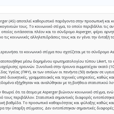
ger (AS) αποτελεί καθοριστικό παράγοντα στην προσωπική και κ
ογενειών τους. Το κοινωνικό στίγμα, το οποίο περιβάλλει τις α
 οποίες εντάσσεται πλέον και το σύνδρομο Asperger, φέρει αρνη
 τις κοινωνικές αλληλεπιδράσεις τους και εν γένει την ένταξή τ
ιερευνήσει το κοινωνικό στίγμα που σχετίζεται με το σύνδρομο As
τοποιήθηκε μέσω δομημένου ερωτηματολογίου τύπου Likert, το 
ιαχείρισης ερευνών. Συνολικά στην έρευνα συμμετείχαν εκατό (10
ας Υγείας (ΠΦΥ), εκ των οποίων οι πενήντα (50) ανήκαν σε υγει
από διοικητικές, γραμματειακές και τεχνικές υπηρεσίες, καθώς κα
δομένα εξήχθησαν και αναλύθηκαν με τη βοήθεια στατιστικού λο
 θεωρεί ότι τα άτομα με Asperger βιώνουν κοινωνικό στίγμα, ενώ
ακό τους περιβάλλον. Στατιστικά σημαντικές διαφορές εντοπίστη
τική βαθμίδα. Το προσωπικό καθαριότητας και φύλαξης καθώς και
α την ύπαρξη στίγματος. Δεν εντοπίστηκαν σημαντικές διαφορές