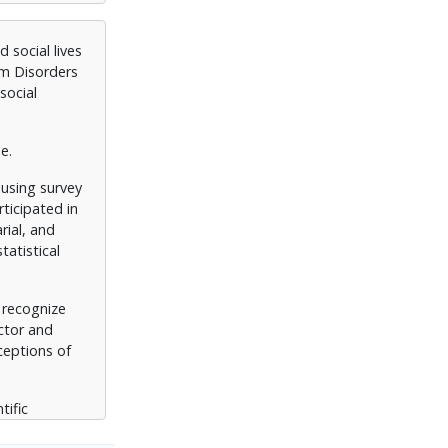
ιστημονική
 social lives
um Disorders
αι οι
social
e.
 using survey
ticipated in
rial, and
tatistical
 recognize
ector and
ceptions of
tific
rding