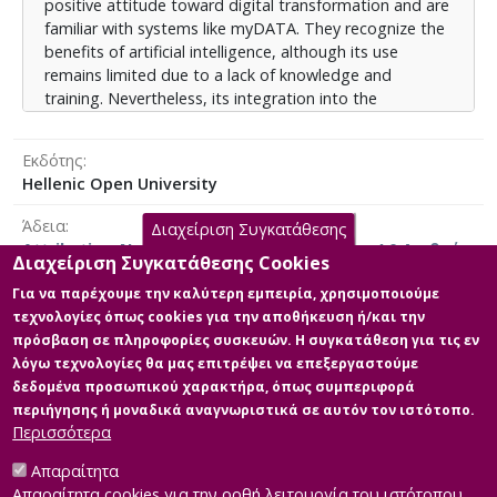
positive attitude toward digital transformation and are
familiar with systems like myDATA. They recognize the
benefits of artificial intelligence, although its use
remains limited due to a lack of knowledge and
training. Nevertheless, its integration into the
accounting profession is expected to increase
significantly in the coming years.
Εκδότης
Hellenic Open University
Άδεια
Διαχείριση Συγκατάθεσης
Attribution-NonCommercial-NoDerivatives 4.0 Διεθνές
Διαχείριση Συγκατάθεσης Cookies
Για να παρέχουμε την καλύτερη εμπειρία, χρησιμοποιούμε
τεχνολογίες όπως cookies για την αποθήκευση ή/και την
πρόσβαση σε πληροφορίες συσκευών. Η συγκατάθεση για τις εν
Κύρια Αρχεία Διατριβής
λόγω τεχνολογίες θα μας επιτρέψει να επεξεργαστούμε
δεδομένα προσωπικού χαρακτήρα, όπως συμπεριφορά
Full text
περιήγησης ή μοναδικά αναγνωριστικά σε αυτόν τον ιστότοπο.
Περιγραφή: TLXDE157605.pdf (pdf)
Περισσότερα
Μέγεθος: 2.2 MB
Απαραίτητα
Απαραίτητα cookies για την ορθή λειτουργία του ιστότοπου