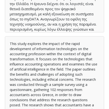
την Ελλάδα. Η έρευνα δείχνει ότι οι λογιστές είναι
θετικά διατεθειμένοι προς τον ψηφιακό
μετασχηματισμό, με καλή εξοικείωση σε συστήματα
όπως το myDATA. Αναγνωρίζουν τα οφέλη της
τεχνητής νοημοσύνης, αν και η χρήση της παραμένει
περιορισμένη, κυρίως λόγω έλλειψης γνώσεων και
εκπαίδευσης. Παρ’ όλα αυτά, προβλέπεται αυξημένη
ενσωμάτωσή της στο επάγγελμα τα επόμενα χρόνια.
This study explores the impact of the rapid
development of information technologies on the
accounting profession within the context of digital
transformation. It focuses on the technologies that
influence accounting operations and examines the use
of artificial intelligence in the field. The paper outlines
the benefits and challenges of adopting such
technologies, including ethical concerns. The research
was conducted through a sample survey using a
questionnaire, gathering 102 responses from
accountants across Greece, in order to draw
conclusions that address the research questions
posed. The research shows that accountants have a