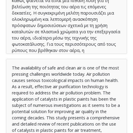
καθώς φαίνεται να είναι μια πιθανή λύση για τη
βελτίωση της ποιότητας του αέρα τις επόμενες
δεκαετίες. Η συγκεκριμένη μελέτη παρουσιάζει μια
ολοκληρωμένη και λεπτομερή ανασκόπηση
πρόσφατων δημοσιεύσεων σχετικά με τη χρήση
καταλυτών σε πλαστικά χρώματα για την επεξεργασία
του αέρα, ιδιαίτερα μέσω της τεχνικής της
φωτοκατάλυσης. Για τους περισσότερους από τους
ρύπους που βρέθηκαν στον αέρα, η
αποτελεσματικότητα απομάκρυνσης ήταν μεγαλύτερη
από 80%. Επιπλέον, αυτή η μελέτη περιγράφει
The availability of safe and clean air is one of the most
πρόσφατες εξελίξεις πάνω στη φωτοκαταλυτική
pressing challenges worldwide today. Air pollution
δράση των πλαστικών χρωμάτων σχετικά με το τον
causes serious toxicological impacts on human health.
καθαρισμό του αέρα καθώς και τις δυνατότητες της
As a result, effective air purification technology is
φωτοκαταλυτικής δράσης στη μελλοντική ανάπτυξη
required to address the air pollution problem. The
για την αντιμετώπιση των προκλήσεων των
application of catalysts in plastic paints has been the
περιβαλλοντικών απαιτήσεων. Παράλληλα,
subject of numerous investigations as it seems to be a
επισημαίνονται οι ελλείψεις και οι περιορισμοί των
potential solution for improving air quality in the
πρόσφατα δημοσιευμένων άρθρων, μαζί με
coming decades. This study presents a comprehensive
συστάσεις για την διερεύνηση περιοχών που δεν
and detailed review of recent publications on the use
έχουν ακόμη μελετηθεί. Λόγω του γεγονότος ότι οι
of catalysts in plastic paints for air treatment,
περισσότερες από τις δημοσιεύσεις