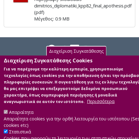
dimitrios_diplomatiki_kpp82_final_apothesis.pdf
(pdf)
Μέγεθος: 0.9 MB
Διαχείριση Συγκατάθεσης
Διαχείριση Συγκατάθεσης Cookies
|
Για να παρέχουμε την καλύτερη εμπειρία, χρησιμοποιούμε
Developed by
INTEROPTICS
Powered by
ReasonableGraph.org
|
τεχνολογίες όπως cookies για την αποθήκευση ή/και την πρόσβασ
Δήλωση Προσβασιμότητας
CMS Login
πληροφορίες συσκευών. Η συγκατάθεση για τις εν λόγω τεχνολογ
θα μας επιτρέψει να επεξεργαστούμε δεδομένα προσωπικού
χαρακτήρα, όπως συμπεριφορά περιήγησης ή μοναδικά
Περισσότερα
αναγνωριστικά σε αυτόν τον ιστότοπο.
Απαραίτητα
Απαραίτητα cookies για την ορθή λειτουργία του ιστότοπου (Se
cookies etc)
Στατιστικά
Cookies που αφορούν τη λειτουργία των στατιστικών στοιχείων