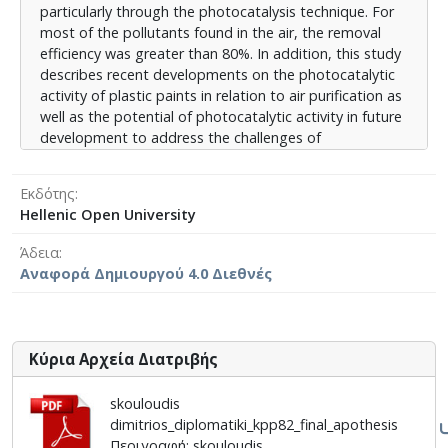
particularly through the photocatalysis technique. For
πραγματοποιήθηκαν σε κλίμακα εργαστηρίου, χωρίς
most of the pollutants found in the air, the removal
να επιχειρείται η εφαρμογή της διαδικασίας
efficiency was greater than 80%. In addition, this study
επεξεργασίας και του καθαρισμού του αέρα σε
describes recent developments on the photocatalytic
μεγαλύτερο βαθμό, αυτή η έρευνα υπογραμμίζει την
activity of plastic paints in relation to air purification as
επείγουσα ανάγκη εφαρμογής των τεχνολογιών
well as the potential of photocatalytic activity in future
αυτών και σε βιομηχανική κλίμακα, προκειμένου να
development to address the challenges of
πληρούνται τα περιβαλλοντικά κριτήρια.
environmental requirements. At the same time, the
shortcomings and limitations of the recently published
Εκδότης
articles are highlighted, along with recommendations
Hellenic Open University
for investigating areas that have not yet been studied.
Due to the fact that most of the publications were
Άδεια
carried out at a laboratory scale, without attempting
Αναφορά Δημιουργού 4.0 Διεθνές
to implement the treatment process and air
purification at a larger scale, this research highlights
the urgent need to apply these technologies at an
industrial scale to meet environmental criteria.
Κύρια Αρχεία Διατριβής
skouloudis
dimitrios_diplomatiki_kpp82_final_apothesis
Περιγραφή: skouloudis