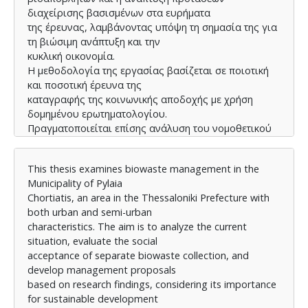
διαχείρισης βασισμένων στα ευρήματα
της έρευνας, λαμβάνοντας υπόψη τη σημασία της για
τη βιώσιμη ανάπτυξη και την
κυκλική οικονομία.
Η μεθοδολογία της εργασίας βασίζεται σε ποιοτική
και ποσοτική έρευνα της
καταγραφής της κοινωνικής αποδοχής με χρήση
δομημένου ερωτηματολογίου.
Πραγματοποιείται επίσης ανάλυση του νομοθετικού
και θεωρητικού πλαισίου της
διαχείρισης βιοαποβλήτων στην Ελλάδα και την Ε.Ε.
This thesis examines biowaste management in the
και μελέτη περίπτωσης του
Municipality of Pylaia
Δήμου Πυλαίας-Χορτιάτη για την ανάπτυξη σεναρίων
Chortiatis, an area in the Thessaloniki Prefecture with
εφαρμογής της χωριστής
both urban and semi-urban
συλλογής βιοαποβλήτων.
characteristics. The aim is to analyze the current
Το θεωρητικό μέρος της εργασίας ορίζει τα
situation, evaluate the social
βιοαπόβλητα ως βιοδιασπώμενα
acceptance of separate biowaste collection, and
οργανικά απορρίμματα από κήπους, πάρκα, τρόφιμα
develop management proposals
και μαγειρεία, τονίζοντας την
based on research findings, considering its importance
αξιοποίησή τους ως ανανεώσιμη πηγή.
for sustainable development
Παρουσιάζονται οι βασικές κατηγορίες και τα