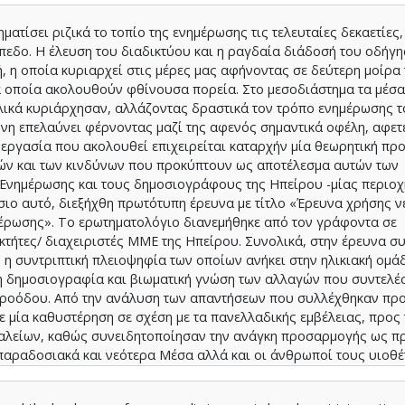
ατίσει ριζικά το τοπίο της ενημέρωσης τις τελευταίες δεκαετίες,
ίπεδο. Η έλευση του διαδικτύου και η ραγδαία διάδοσή του οδήγη
, η οποία κυριαρχεί στις μέρες μας αφήνοντας σε δεύτερη μοίρα 
 οποία ακολουθούν φθίνουσα πορεία. Στο μεσοδιάστημα τα μέσα
λικά κυριάρχησαν, αλλάζοντας δραστικά τον τρόπο ενημέρωσης τ
ύνη επελαύνει φέρνοντας μαζί της αφενός σημαντικά οφέλη, αφε
ν εργασία που ακολουθεί επιχειρείται καταρχήν μία θεωρητική πρ
ιών και των κινδύνων που προκύπτουν ως αποτέλεσμα αυτών των
α Ενημέρωσης και τους δημοσιογράφους της Ηπείρου -μίας περιο
ίσιο αυτό, διεξήχθη πρωτότυπη έρευνα με τίτλο «Έρευνα χρήσης 
έρωσης». Το ερωτηματολόγιο διανεμήθηκε από τον γράφοντα σε
τήτες/ διαχειριστές ΜΜΕ της Ηπείρου. Συνολικά, στην έρευνα σ
 η συντριπτική πλειοψηφία των οποίων ανήκει στην ηλικιακή ομάδ
η δημοσιογραφία και βιωματική γνώση των αλλαγών που συντελέ
προόδου. Από την ανάλυση των απαντήσεων που συλλέχθηκαν προ
ε μία καθυστέρηση σε σχέση με τα πανελλαδικής εμβέλειας, προς 
αλείων, καθώς συνειδητοποίησαν την ανάγκη προσαρμογής ως 
 παραδοσιακά και νεότερα Μέσα αλλά και οι άνθρωποί τους υιοθέ
ιμοποιούν σήμερα με κάθε πρόσφορο τρόπο για τη συγκέντρωση υ
ου τους, έχοντας πάντως επίγνωση των κινδύνων που αυτά συνε