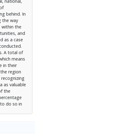
, national,
ποσοστό οι
of
άφορους
ing behind. In
ης, χωρίς
g the way
 within the
tunities, and
ed as a case
 conducted.
. A total of
 which means
 in their
 the region
 recognizing
ia as valuable
of the
e percentage
 to do so in