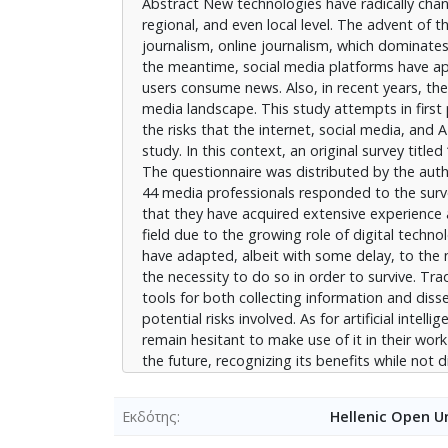
Abstract New technologies have radically chan
Όσον αφορά στην τεχνητή νοημοσύνη, παρό
regional, and even local level. The advent of t
τοπικοί επαγγελματίες της ενημέρωσης δισ
journalism, online journalism, which dominates 
λόγους. Ωστόσο, οι περισσότεροι δηλώνουν 
the meantime, social media platforms have ap
όμως να παραβλέπουν τους πιθανούς κινδύνο
users consume news. Also, in recent years, the 
media landscape. This study attempts in first 
the risks that the internet, social media, and 
study. In this context, an original survey ti
The questionnaire was distributed by the autho
44 media professionals responded to the surv
that they have acquired extensive experience 
field due to the growing role of digital techno
have adapted, albeit with some delay, to the 
the necessity to do so in order to survive. Tra
tools for both collecting information and diss
potential risks involved. As for artificial intel
remain hesitant to make use of it in their work
the future, recognizing its benefits while not 
Εκδότης
Hellenic Open Un