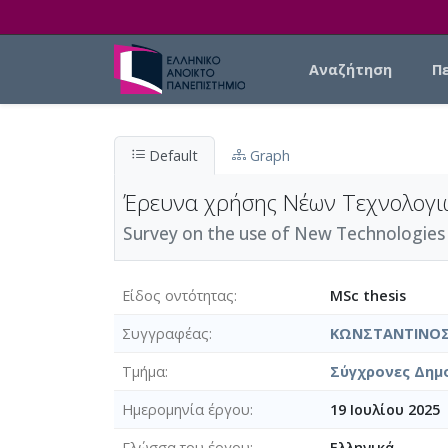
Skip to main content
Main navigation
Αναζήτηση
Π
Default
Graph
Έρευνα χρήσης Νέων Τεχνολογι
Survey on the use of New Technologies 
Είδος οντότητας
MSc thesis
Συγγραφέας
ΚΩΝΣΤΑΝΤΙΝΟΣ
Τμήμα
Σύγχρονες Δημ
Ημερομηνία έργου
19 Ιουλίου 2025
Γλώσσα του έργου
Ελληνικά