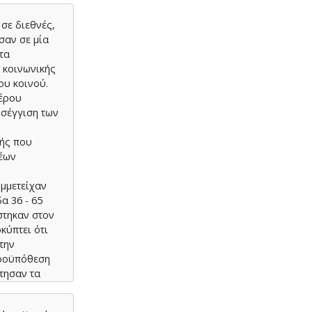
 σε διεθνές,
σαν σε μία
τα
 κοινωνικής
ου κοινού.
τέρου
οσέγγιση των
χής που
νέων
υμμετείχαν
α 36 - 65
στηκαν στον
κύπτει ότι
την
προϋπόθεση
τησαν τα
λικού και
πάγονται.