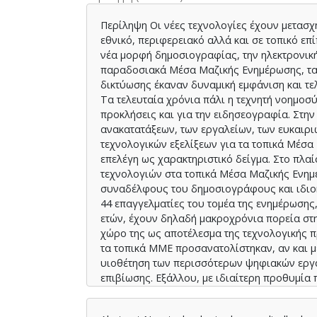
Περίληψη Οι νέες τεχνολογίες έχουν μετασχημ
εθνικό, περιφερειακό αλλά και σε τοπικό επ
νέα μορφή δημοσιογραφίας, την ηλεκτρονική
παραδοσιακά Μέσα Μαζικής Ενημέρωσης, τα
δικτύωσης έκαναν δυναμική εμφάνιση και τε
Τα τελευταία χρόνια πάλι η τεχνητή νοημοσ
προκλήσεις και για την ειδησεογραφία. Στη
ανακατατάξεων, των εργαλείων, των ευκαιρ
τεχνολογικών εξελίξεων για τα τοπικά Μέσ
επελέγη ως χαρακτηριστικό δείγμα. Στο πλα
τεχνολογιών στα τοπικά Μέσα Μαζικής Ενημ
συναδέλφους του δημοσιογράφους και ιδιοκ
44 επαγγελματίες του τομέα της ενημέρωσης,
ετών, έχουν δηλαδή μακροχρόνια πορεία στ
χώρο της ως αποτέλεσμα της τεχνολογικής 
τα τοπικά ΜΜΕ προσανατολίστηκαν, αν και μ
υιοθέτηση των περισσότερων ψηφιακών εργ
επιβίωσης. Εξάλλου, με ιδιαίτερη προθυμία
μέσα κοινωνικής δικτύωσης, τα οποία χρησ
την προώθηση του ενημερωτικού περιεχομέν