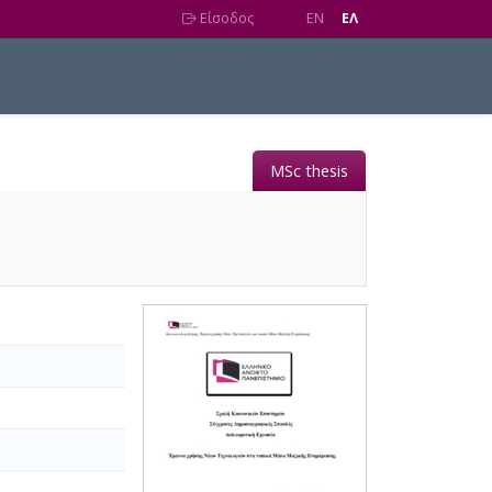
Είσοδος
EN
EΛ
MSc thesis