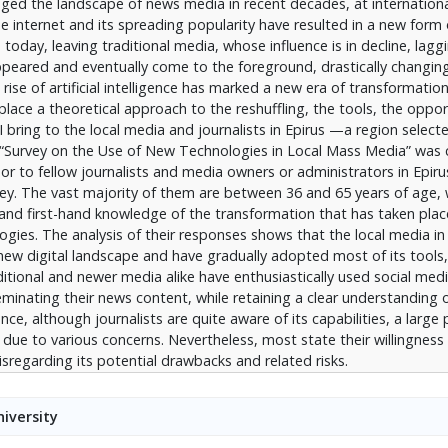
ged the landscape of news media in recent decades, at international
λο που γνωρίζουν αρκετά πράγματα γύρω από αυτήν, σε μεγάλο 
he internet and its spreading popularity have resulted in a new form 
τάζουν να την αξιοποιήσουν στην εργασία τους προβάλλοντας δι
today, leaving traditional media, whose influence is in decline, lagg
πρόθυμοι να το κάνουν στο μέλλον αντιλαμβανόμενοι τα οφέλη τ
peared and eventually come to the foreground, drastically changin
υς και τις αρνητικές επιπτώσεις των έξυπνων τεχνολογιών.
rise of artificial intelligence has marked a new era of transformation
place a theoretical approach to the reshuffling, the tools, the oppor
AI bring to the local media and journalists in Epirus —a region select
tled “Survey on the Use of New Technologies in Local Mass Media” was
r to fellow journalists and media owners or administrators in Epirus
ey. The vast majority of them are between 36 and 65 years of age,
and first-hand knowledge of the transformation that has taken place
logies. The analysis of their responses shows that the local media in
new digital landscape and have gradually adopted most of its tools,
ditional and newer media alike have enthusiastically used social med
eminating their news content, while retaining a clear understanding 
ligence, although journalists are quite aware of its capabilities, a larg
 due to various concerns. Nevertheless, most state their willingness
disregarding its potential drawbacks and related risks.
iversity