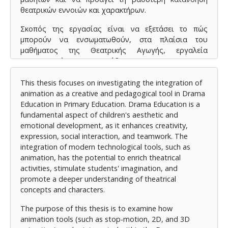
θεατρικών εννοιών και χαρακτήρων.
Σκοπός της εργασίας είναι να εξετάσει το πώς
μπορούν να ενσωματωθούν, στα πλαίσια του
μαθήματος της Θεατρικής Αγωγής, εργαλεία
animation (όπως για παράδειγμα το stop-motion, το
2D και το 3D animation) με απώτερο στόχο την
ενίσχυση της καλλιτεχνικής δημιουργίας και της
This thesis focuses on investigating the integration of
βιωματικής μάθησης. Παράλληλα, διερευνώνται
animation as a creative and pedagogical tool in Drama
τρόποι με τους οποίους τα παιδιά μπορούν να
Education in Primary Education. Drama Education is a
συμμετέχουν ενεργά στη δημιουργία ψηφιακών
fundamental aspect of children's aesthetic and
ιστοριών και σκηνών, χρησιμοποιώντας τα δικά τους
emotional development, as it enhances creativity,
μέσα έκφρασης και δημιουργίας.
expression, social interaction, and teamwork. The
integration of modern technological tools, such as
Η έρευνα στηρίζεται σε θεωρητικό πλαίσιο που
animation, has the potential to enrich theatrical
συνδυάζει τη δραματική τέχνη με τις αρχές της
activities, stimulate students' imagination, and
εκπαιδευτικής τεχνολογίας και τη δημιουργική
promote a deeper understanding of theatrical
μάθηση. Παρουσιάζονται, επίσης, προτάσεις για
concepts and characters.
παιδαγωγικές δραστηριότητες, καθώς και κατάλληλα
ψηφιακά εργαλεία που μπορούν να αξιοποιηθούν
The purpose of this thesis is to examine how
στην τάξη, ενθαρρύνοντας την ενεργό συμμετοχή των
animation tools (such as stop-motion, 2D, and 3D