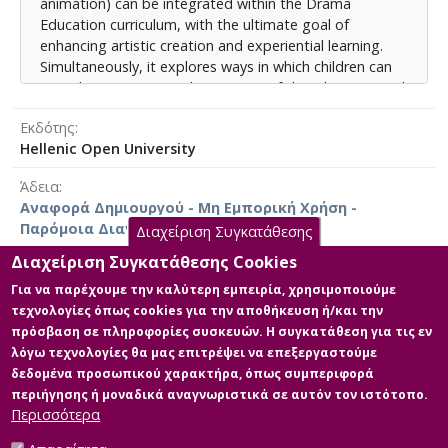
μαθητών και τη σύνδεση του θεάτρου με τον ψηφιακό
animation) can be integrated within the Drama
κόσμο.
Education curriculum, with the ultimate goal of
enhancing artistic creation and experiential learning.
Το συμπέρασμα αυτής της ερευνητικής εργασίας
Simultaneously, it explores ways in which children can
είναι ότι το animation μπορεί να αποτελέσει έναν
actively participate in the creation of digital stories and
αποτελεσματικό συνδετικό κρίκο ανάμεσα στην
scenes, using their own means of expression and
παραδοσιακή θεατρική πράξη και τις ανάγκες του
Εκδότης
creation.
σύγχρονου μαθητή, καθιστώντας τη μάθηση πιο
Hellenic Open University
ουσιαστική, δημιουργική και πολυτροπική.
The research is based on a theoretical framework that
Άδεια
combines dramatic art with the principles of
Αναφορά Δημιουργού - Μη Εμπορική Χρήση -
educational technology and creative learning.
Παρόμοια Διανομή 4.0 Διεθνές
Proposals for pedagogical activities, as well as suitable
Διαχείριση Συγκατάθεσης
digital tools that can be utilized in the classroom, are
Διαχείριση Συγκατάθεσης Cookies
also presented, encouraging active student
Για να παρέχουμε την καλύτερη εμπειρία, χρησιμοποιούμε
participation and the connection between theater and
τεχνολογίες όπως cookies για την αποθήκευση ή/και την
Κύρια Αρχεία Διατριβής
the digital world.
πρόσβαση σε πληροφορίες συσκευών. Η συγκατάθεση για τις εν
The conclusion of this research paper is that animation
λόγω τεχνολογίες θα μας επιτρέψει να επεξεργαστούμε
ΒΟΥΔΟΥΡΗ_ΝΑΤΑΛΙΑ
can be an effective link between traditional theater and
δεδομένα προσωπικού χαρακτήρα, όπως συμπεριφορά
Περιγραφή: ΒΟΥΔΟΥΡΗ-
the needs of the modern student, making learning
περιήγησης ή μοναδικά αναγνωριστικά σε αυτόν τον ιστότοπο.
ΔΙΠΛΩΜΑΤΙΚΗ ΕΡΓΑΣΙΑ (1).pdf
more meaningful, creative, and multimodal.
Περισσότερα
(pdf)
Μέγεθος: 6.4 MB