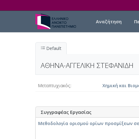
Skip to main content
Main navigation
Αναζήτηση
Π
Default
ΑΘΗΝΑ-ΑΓΓΕΛΙΚΗ ΣΤΕΦΑΝΙΔΗ
Μεταπτυχιακός
Χημική και Βιομ
Συγγραφέας Εργασίας
Μεθοδολογία ορισμού ορίων προσμίξεων σε