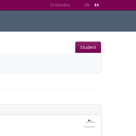
Είσοδος
EN
EΛ
Student