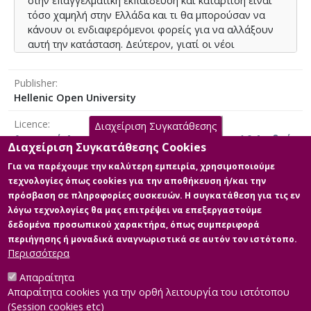
στην επαγγελματική εκπαίδευση και κατάρτιση είναι
τόσο χαμηλή στην Ελλάδα και τι θα μπορούσαν να
κάνουν οι ενδιαφερόμενοι φορείς για να αλλάξουν
αυτή την κατάσταση. Δεύτερον, γιατί οι νέοι
πρόσφυγες που εγγράφονται και παρακολουθούν
την επαγγελματική εκπαίδευση εγκαταλείπουν το
Publisher
σχολείο κατά τη διάρκεια της εκπαίδευσης και τι θα
Hellenic Open University
μπορούσαν να κάνουν οι ενδιαφερόμενοι φορείς για
αυτό το θέμα. Τέλος, τρίτον, τι θα μπορούσαν να
Licence
Διαχείριση Συγκατάθεσης
κάνουν τα ελληνικά Υπουργεία Εργασίας και
Αναφορά Δημιουργού-Μη Εμπορική Χρήση 4.0 Διεθνές
Παιδείας, προκειμένου να συμβάλουν στην αύξηση
Διαχείριση Συγκατάθεσης Cookies
του αριθμού των νέων προσφύγων που
Για να παρέχουμε την καλύτερη εμπειρία, χρησιμοποιούμε
παρακολουθούν την επαγγελματική εκπαίδευση, με
τεχνολογίες όπως cookies για την αποθήκευση ή/και την
συγκεκριμένες προτάσεις από τους συμμετέχοντες. Η
πρόσβαση σε πληροφορίες συσκευών. Η συγκατάθεση για τις εν
Main Files
ερευνητική μέθοδος εφαρμόστηκε σύμφωνα με την
λόγω τεχνολογίες θα μας επιτρέψει να επεξεργαστούμε
ποιοτική ερευνητική προσέγγιση. Τα ευρήματα
δεδομένα προσωπικού χαρακτήρα, όπως συμπεριφορά
Full text
δείχνουν ότι η πλειονότητα των νέων προσφύγων
περιήγησης ή μοναδικά αναγνωριστικά σε αυτόν τον ιστότοπο.
Description: KYRIAKI ZERKOULI
μαθητών δεν συνεχίζει την ανώτερη δευτεροβάθμια
Περισσότερα
521112 MA THESIS.pdf (pdf)
εκπαίδευση για ποικίλους λόγους οι οποίοι
Size: 1.7 MB
αναλύονται στην έρευνα, με αποτέλεσμα τα ποσοστά
Απαραίτητα
να είναι εξαιρετικά χαμηλά. Πολλοί από τους μαθητές
Απαραίτητα cookies για την ορθή λειτουργία του ιστότοπου
που εγγράφονται, κατά τη διάρκεια της σχολικής
(Session cookies etc)