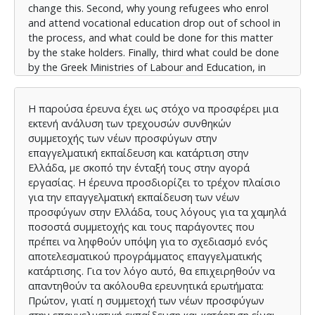
change this. Second, why young refugees who enrol
and attend vocational education drop out of school in
the process, and what could be done for this matter
by the stake holders. Finally, third what could be done
by the Greek Ministries of Labour and Education, in
order to help increase the numbers of young refugees
who attend vocational education with specific
Η παρούσα έρευνα έχει ως στόχο να προσφέρει μια
suggestions by the participants. The research method
εκτενή ανάλυση των τρεχουσών συνθηκών
was conducted according to the qualitative research
συμμετοχής των νέων προσφύγων στην
approach. The findings show that the majority of
επαγγελματική εκπαίδευση και κατάρτιση στην
young refugee students do not continue to upper
Ελλάδα, με σκοπό την ένταξή τους στην αγορά
secondary education for a variety of reasons thus the
εργασίας. Η έρευνα προσδιορίζει το τρέχον πλαίσιο
rates are extremely low. Many of the students, who do
για την επαγγελματική εκπαίδευση των νέων
enrol, in the process of schooling, drop out due to the
προσφύγων στην Ελλάδα, τους λόγους για τα χαμηλά
problems they have to deal with. The main reason for
ποσοστά συμμετοχής και τους παράγοντες που
refugees not proceeding to school or dropping out is
πρέπει να ληφθούν υπόψη για το σχεδιασμό ενός
the language difficulty and the uncertainty of where
αποτελεσματικού προγράμματος επαγγελματικής
they will find themselves in the near future.
κατάρτισης. Για τον λόγο αυτό, θα επιχειρηθούν να
απαντηθούν τα ακόλουθα ερευνητικά ερωτήματα:
Πρώτον, γιατί η συμμετοχή των νέων προσφύγων