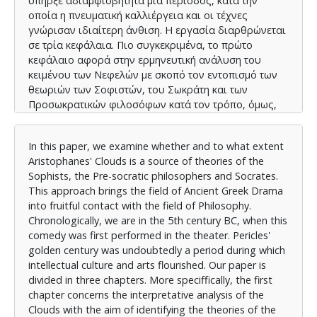
υπήρξε αδιαμφισβήτητα μια περίοδος, κατά την
οποία η πνευματική καλλιέργεια και οι τέχνες
γνώρισαν ιδιαίτερη άνθιση. Η εργασία διαρθρώνεται
σε τρία κεφάλαια. Πιο συγκεκριμένα, το πρώτο
κεφάλαιο αφορά στην ερμηνευτική ανάλυση του
κειμένου των Νεφελών με σκοπό τον εντοπισμό των
θεωριών των Σοφιστών, του Σωκράτη και των
Προσωκρατικών φιλοσόφων κατά τον τρόπο, όμως,
με τον οποίο τα παρουσιάζει ο Αριστοφάνης. Στο
δεύτερο κεφάλαιο επιχειρούμε να αναδείξουμε την
In this paper, we examine whether and to what extent
προσωπικότητα του φιλοσόφου Σωκράτη στην Αθήνα
Aristophanes' Clouds is a source of theories of the
του 5ου αιώνα π.Χ., οπότε επιχειρούμε να
Sophists, the Pre-socratic philosophers and Socrates.
προσεγγίσουμε τις βασικές φιλοσοφικές θεωρήσεις
This approach brings the field of Ancient Greek Drama
του υπό το πρίσμα των διαλόγων του Πλάτωνα. Υπό
into fruitful contact with the field of Philosophy.
τις προκείμενες, οι οποίες εκτίθενται στα δύο
Chronologically, we are in the 5th century BC, when this
κεφάλαια, το τρίτο κεφάλαιο εξετάζει το ζήτημα της
comedy was first performed in the theater. Pericles'
αξιοπιστίας της κωμωδίας ως γραμματειακού είδους.
golden century was undoubtedly a period during which
Το βασικό δηλαδή ερώτημα είναι αν η κωμωδία
intellectual culture and arts flourished. Our paper is
μπορεί να αποτελέσει ασφαλή πηγή για την εξαγωγή
divided in three chapters. More speciffically, the first
έγκυρων συμπερασμάτων. Επίσης, επιχειρούμε να
chapter concerns the interpretative analysis of the
ανιχνεύσουμε και τους λόγους για τους οποίους ο
Clouds with the aim of identifying the theories of the
Αριστοφάνης επέλεξε να σκιαγραφήσει το Σωκράτη