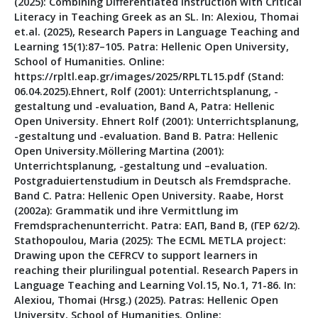
(2025): Combining Differentiated Instruction with Critical
Literacy in Teaching Greek as an SL. In: Alexiou, Thomai
et.al. (2025), Research Papers in Language Teaching and
Learning 15(1):87–105. Patra: Hellenic Open University,
School of Humanities. Online:
https://rpltl.eap.gr/images/2025/RPLTL15.pdf (Stand:
06.04.2025).Ehnert, Rolf (2001): Unterrichtsplanung, -
gestaltung und -evaluation, Band A, Patra: Hellenic
Open University. Ehnert Rolf (2001): Unterrichtsplanung,
-gestaltung und -evaluation. Band B. Patra: Hellenic
Open University.Möllering Martina (2001):
Unterrichtsplanung, -gestaltung und –evaluation.
Postgraduiertenstudium in Deutsch als Fremdsprache.
Band C. Patra: Hellenic Open University. Raabe, Horst
(2002a): Grammatik und ihre Vermittlung im
Fremdsprachenunterricht. Patra: ΕΑΠ, Band B, (ΓΕΡ 62/2).
Stathopoulou, Maria (2025): The ECML METLA project:
Drawing upon the CEFRCV to support learners in
reaching their plurilingual potential. Research Papers in
Language Teaching and Learning Vol.15, No.1, 71-86. In:
Alexiou, Thomai (Hrsg.) (2025). Patras: Hellenic Open
University, School of Humanities. Online: