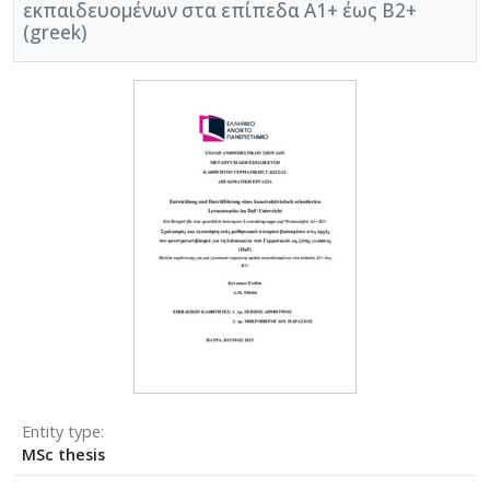
εκπαιδευομένων στα επίπεδα Α1+ έως B2+
(greek)
Entity type
MSc thesis