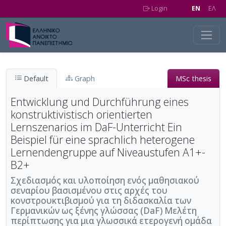
Skip to main content
Login
EN
EΛ
Default
Graph
MSc thesis
Entwicklung und Durchführung eines
konstruktivistisch orientierten
Lernszenarios im DaF-Unterricht Ein
Beispiel für eine sprachlich heterogene
Lernendengruppe auf Niveaustufen Α1+-
B2+
Σχεδιασμός και υλοποίηση ενός μαθησιακού
σεναρίου βασισμένου στις αρχές του
κονστρουκτιβισμού για τη διδασκαλία των
Γερμανικών ως ξένης γλώσσας (DaF) Μελέτη
περίπτωσης για μια γλωσσικά ετερογενή ομάδα