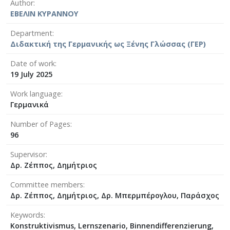
Author
ΕΒΕΛΙΝ ΚΥΡΑΝΝΟΥ
Department
Διδακτική της Γερμανικής ως Ξένης Γλώσσας (ΓΕΡ)
Date of work
19 July 2025
Work language
Γερμανικά
Number of Pages
96
Supervisor
Δρ. Ζέππος, Δημήτριος
Committee members
Δρ. Ζέππος, Δημήτριος, Δρ. Μπερμπέρογλου, Παράσχος
Keywords
Konstruktivismus, Lernszenario, Binnendifferenzierung,