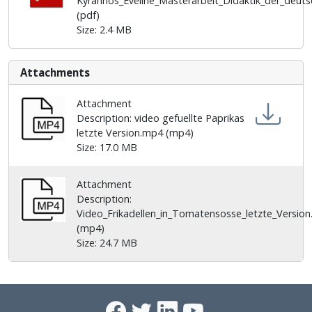
Kyrannos_Eveline_Masterarbeit_Didaktik_der_deut
Ταυτόχρονα προσφέρει πολύτιμες ιδέες για μια
(pdf)
διδακτική προσέγγιση με προσανατολισμό στο
Size: 2.4 MB
μέλλον, η οποία υπερβαίνει τις καθαρά γλωσσικές
δεξιότητες και τοποθετεί τους μαθητές στο επίκεντρο
ως ενεργούς συνδιαμορφωτές της εποικοδομιστικής
Attachments
μαθησιακής τους διαδικασίας.
Attachment
Description: video gefuellte Paprikas
letzte Version.mp4 (mp4)
Size: 17.0 MB
Attachment
Description:
Video_Frikadellen_in_Tomatensosse_letzte_Versio
(mp4)
Size: 24.7 MB