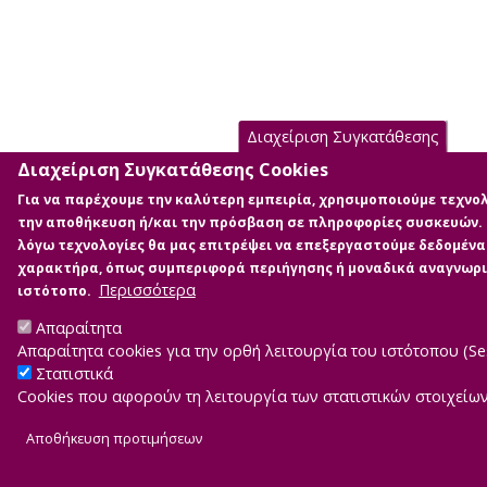
Διαχείριση Συγκατάθεσης
Διαχείριση Συγκατάθεσης Cookies
Για να παρέχουμε την καλύτερη εμπειρία, χρησιμοποιούμε τεχνολ
την αποθήκευση ή/και την πρόσβαση σε πληροφορίες συσκευών. Η
λόγω τεχνολογίες θα μας επιτρέψει να επεξεργαστούμε δεδομέν
χαρακτήρα, όπως συμπεριφορά περιήγησης ή μοναδικά αναγνωρι
Περισσότερα
ιστότοπο.
Απαραίτητα
Απαραίτητα cookies για την ορθή λειτουργία του ιστότοπου (Ses
Στατιστικά
Cookies που αφορούν τη λειτουργία των στατιστικών στοιχείων
Αποθήκευση προτιμήσεων