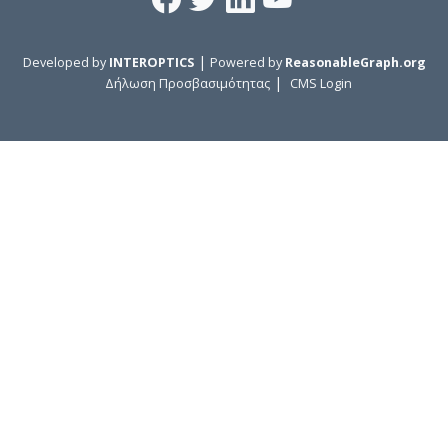
|
Developed by
INTEROPTICS
Powered by
ReasonableGraph.org
|
Δήλωση Προσβασιμότητας
CMS Login