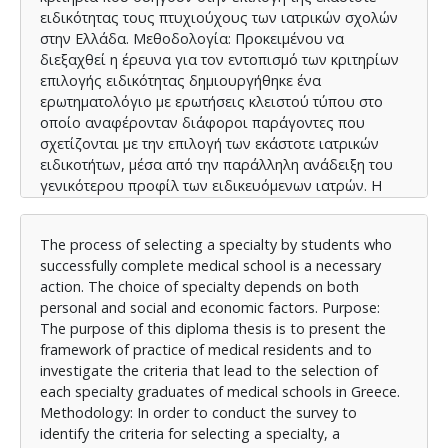
ειδικότητας τους πτυχιούχους των ιατρικών σχολών
στην Ελλάδα. Μεθοδολογία: Προκειμένου να
διεξαχθεί η έρευνα για τον εντοπισμό των κριτηρίων
επιλογής ειδικότητας δημιουργήθηκε ένα
ερωτηματολόγιο με ερωτήσεις κλειστού τύπου στο
οποίο αναφέρονταν διάφοροι παράγοντες που
σχετίζονται με την επιλογή των εκάστοτε ιατρικών
ειδικοτήτων, μέσα από την παράλληλη ανάδειξη του
γενικότερου προφίλ των ειδικευόμενων ιατρών. Η
μελέτη έγινε πάνω σε τυχαίο δείγμα 122
ειδικευόμενων ιατρών οι οποίοι κάνουν την
The process of selecting a specialty by students who
ειδικότητά τους στο νοσοκομείο ΑΝΘ «Θεαγένειο»
successfully complete medical school is a necessary
και κατέχουν οργανική θέση ειδικευόμενου ιατρού
action. The choice of specialty depends on both
καθώς και σε ειδικευόμενους ιατρούς άλλων
personal and social and economic factors. Purpose:
νοσοκομείων οι οποίοι κάνουν μέρος του χρόνου της
The purpose of this diploma thesis is to present the
ειδικότητάς τους στο παραπάνω νοσοκομείο. Η
framework of practice of medical residents and to
ανάλυση των αποτελεσμάτων έγινε με περιγραφική
investigate the criteria that lead to the selection of
και επαγωγική στατιστική. Η ανάλυση του
each specialty graduates of medical schools in Greece.
ερευνητικού μέρους πραγματοποιήθηκε με το
Methodology: In order to conduct the survey to
στατιστικό πρόγραμμα SPSS 26.0. Αποτελέσματα:
identify the criteria for selecting a specialty, a
Μέσα από τη μελέτη αναδείχθηκαν τα κριτήρια με τα