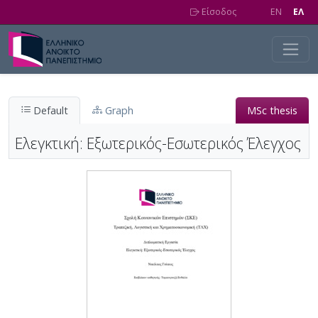
Skip to main content
Είσοδος
EN
EΛ
Default
Graph
MSc thesis
Ελεγκτική: Εξωτερικός-Εσωτερικός Έλεγχος