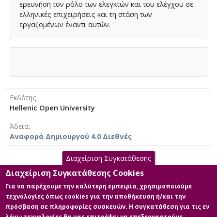
ερευνήση τον ρόλο των ελεγκτών και του ελέγχου σε
ελληνικές επιχειρήσεις και τη στάση των
εργαζομένων έναντι αυτών.
Εκδότης
Hellenic Open University
Άδεια
Αναφορά Δημιουργού 4.0 Διεθνές
Διαχείριση Συγκατάθεσης
Διαχείριση Συγκατάθεσης Cookies
Κύρια Αρχεία Διατριβής
Για να παρέχουμε την καλύτερη εμπειρία, χρησιμοποιούμε
τεχνολογίες όπως cookies για την αποθήκευση ή/και την
Ελεγκτική: Εξωτερικός-Εσωτερικός
πρόσβαση σε πληροφορίες συσκευών. Η συγκατάθεση για τις εν
Έλεγχος
λόγω τεχνολογίες θα μας επιτρέψει να επεξεργαστούμε