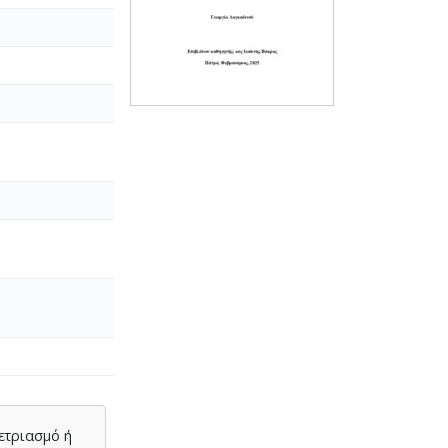
ετριασμό ή