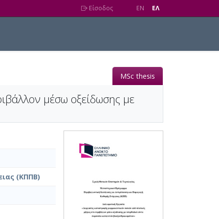
Είσοδος
EN
EΛ
MSc thesis
ριβάλλον μέσω οξείδωσης με
ιας (ΚΠΠΒ)