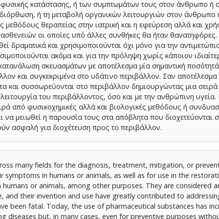
 φυσικής κατάστασης, ή των συμπτωμάτων τους στον άνθρωπο ή 
 διόρθωση, ή τη μεταβολή οργανικών λειτουργιών στον άνθρωπο 
ς μεθόδους θεραπείας στην ιατρική και η εφεύρεση αλλά και χρή
ασθενειών οι οποίες υπό άλλες συνθήκες θα ήταν θανατηφόρες. 
εί δραματικά και χρησιμοποιούνται όχι μόνο για την αντιμετώπι
σιμοποιούνται ακόμα και για την πρόληψη χωρίς κάποιον ιδιαίτε
ρκατανάλωση σκευασμάτων με αποτέλεσμα μία σημαντική ποσότητά
άλλον και συγκεκριμένα στο υδάτινο περιβάλλον. Σαν αποτέλεσμα 
ητα και συσσωρεύονται στο περιβάλλον δημιουργώντας μια σειρά
 λειτουργία του περιβάλλοντος, όσο και με την ανθρώπινη υγεία.
ειρά από φυσικοχημικές αλλά και βιολογικές μεθόδους ή συνδυα
ι να μειωθεί η παρουσία τους στα απόβλητα που διοχετεύονται 
ούν ασφαλή για διοχέτευση προς το περιβάλλον.
oss many fields for the diagnosis, treatment, mitigation, or preven
ir symptoms in humans or animals, as well as for use in the restorat
ns in humans or animals, among other purposes. They are considered
 and their invention and use have greatly contributed to addressin
ave been fatal. Today, the use of pharmaceutical substances has in
ing diseases but, in many cases, even for preventive purposes witho