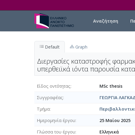
Skip to main content
Main navigation
Αναζήτηση
Π
Default
Graph
Διεργασίες καταστροφής φαρμακ
υπερθειϊκά ιόντα παρουσία κα
Είδος οντότητας
MSc thesis
Συγγραφέας
ΓΕΩΡΓΙΑ ΛΑΓΚΑ
Τμήμα
Περιβαλλοντική
Ημερομηνία έργου
25 Μαίου 2025
Γλώσσα του έργου
Ελληνικά