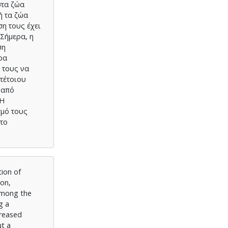
στα ζώα
ή τα ζώα
ση τους έχει
Σήμερα, η
ση
ρα
 τους να
τέτοιου
 από
 Η
σμό τους
στο
tion of
ion,
 among the
g a
creased
ut a