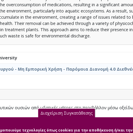
o the overconsumption of medications, resulting in a significant amou
e environment, particularly into aquatic ecosystems. As a result, s
cumulate in the environment, creating a range of issues related to
ealth. Their removal can be achieved through a variety of physico
in treatment plants. This approach aims to reduce their presence i
uch waste is safe for environmental discharge.
iversity
ργού - Μη Εμπορική Χρήση - Παρόμοια Διανομή 4.0 Διεθνέ
τικών ουσιών από υδατικές μήτρες στο περιβάλλον μέσω οξείδω
Διαχείριση Συγκατάθεσης
 Γεωργία.pdf (pdf)
σιμοποιούμε τεχνολογίες όπως cookies για την αποθήκευση ή/και τ