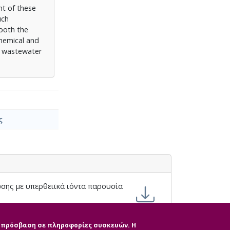
nt of these
uch
 both the
chemical and
n wastewater
ς
σης με υπερθειϊκά ιόντα παρουσία
ην πρόσβαση σε πληροφορίες συσκευών. Η