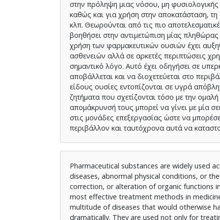
στην πρόληψη μιας νόσου, μη φυσιολογικής
καθώς και για χρήση στην αποκατάσταση, τη
κλπ. Θεωρούνται από τις πιο αποτελεσματικέ
βοηθήσει στην αντιμετώπιση μίας πληθώρας 
χρήση των φαρμακευτικών ουσιών έχει αυξηθ
ασθενειών αλλά σε αρκετές περιπτώσεις χρη
σημαντικό λόγο. Αυτό έχει οδηγήσει σε υπε
αποβάλλεται και να διοχετεύεται στο περιβ
είδους ουσίες εντοπίζονται σε υγρά απόβλ
ζητήματα που σχετίζονται τόσο με την ομαλή
απομάκρυνσή τους μπορεί να γίνει με μία σ
στις μονάδες επεξεργασίας ώστε να μπορέσε
περιβάλλον και ταυτόχρονα αυτά να καταστ
Pharmaceutical substances are widely used acr
diseases, abnormal physical conditions, or the
correction, or alteration of organic functio
most effective treatment methods in medicine,
multitude of diseases that would otherwise h
dramatically. They are used not only for treat