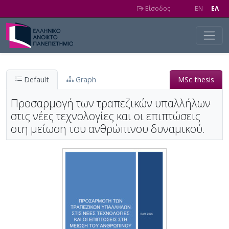
Skip to main content
Είσοδος
EN
EΛ
Default
Graph
MSc thesis
Προσαρμογή των τραπεζικών υπαλλήλων
στις νέες τεχνολογίες και οι επιπτώσεις
στη μείωση του ανθρώπινου δυναμικού.