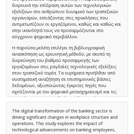
διερευνά την επίδραση αυτών των τεχνολογικών
εξελίξεων στο ανθρώπινο δυναμικό των τραπεζικών
οργανισμών, εστιάζοντας στις προκλήσεις που
αντιμετωπίζουν οι εργαζόμενοι, καθώς και καθώς και
στην ικανότητά τους να προσαρμόζονται στο
σύγχρονο ψηφιακό περιβάλλον.
Η παρούσα μελέτη επιλέγει τη βιβλιογραφική
ανασκόπηση ως ερευνητική μέθοδο, με σκοπό τη
διερεύνηση του βαθμού προσαρμογής των
εργαζομένων στις ραγδαίες τεχνολογικές εξελίξεις
στον τραπεζικό τομέα. Τα ευρήματα προήλθαν από
συστηματική αναζήτηση σε επιστημονικές βάσεις
δεδομένων, αξιοποιώντας έγκριτες πηγές που
σχετίζονται με τον ψηφιακό μετασχηματισμό και τις
επιπτώσεις του στο ανθρώπινο δυναμικό.
Η ανάλυση των εν λόγω πηγών αποκαλύπτει τη διττή
The digital transformation of the banking sector is
δυναμική της τεχνολογικής αναβάθμισης στον
driving significant changes in workplace structure and
τραπεζικό τομέα, υπογραμμίζοντας τόσο τις
operations. This study explores the impact of
ευκαιρίες όσο και τις προκλήσεις που
technological advancements on banking employees,