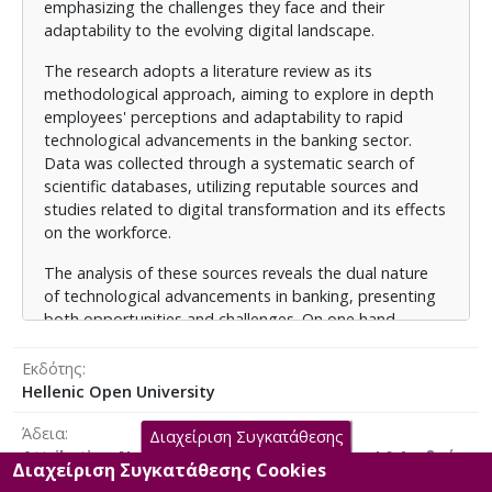
δημιουργούνται. Από τη μία πλευρά, παρατηρούνται
emphasizing the challenges they face and their
σημαντικά οφέλη, όπως η αύξηση της
adaptability to the evolving digital landscape.
αποδοτικότητας, η εξατομίκευση των υπηρεσιών και
η αυτοματοποίηση των διαδικασιών. Από την άλλη,
The research adopts a literature review as its
εντείνεται η αίσθηση αβεβαιότητας σχετικά με το
methodological approach, aiming to explore in depth
μέλλον της απασχόλησης, ιδίως σε ένα περιβάλλον
employees' perceptions and adaptability to rapid
που μεταβάλλεται ραγδαία.
technological advancements in the banking sector.
Data was collected through a systematic search of
Σε ένα σύνθετο και απρόβλεπτο περιβάλλον, η
scientific databases, utilizing reputable sources and
επαγγελματική κατάρτιση των τραπεζικών υπαλλήλων
studies related to digital transformation and its effects
και η αναδιοργάνωση των τραπεζικών τμημάτων είναι
on the workforce.
απαραίτητες για την αντιμετώπιση των προκλήσεων
του ψηφιακού μετασχηματισμού. Η μελέτη προτείνει
The analysis of these sources reveals the dual nature
στρατηγικές όπως η δια βίου μάθηση και η
of technological advancements in banking, presenting
συνεργασία δημόσιου και ιδιωτικού τομέα για
both opportunities and challenges. On one hand,
καλύτερη προσαρμογή στο νέο ψηφιακό περιβάλλον.
benefits such as increased efficiency, service
personalization, and process automation are evident.
Εκδότης
Παρά το αυξανόμενο ερευνητικό ενδιαφέρον
On the other hand, growing uncertainty about job
Hellenic Open University
παγκοσμίως για τον ψηφιακό μετασχηματισμό στον
security is a concern in this rapidly changing
τραπεζικό τομέα, οι έρευνες που διερευνούν
Άδεια
environment.
Διαχείριση Συγκατάθεσης
συστηματικά τις επιπτώσεις του στην Ελλάδα
Attribution-NonCommercial-NoDerivatives 4.0 Διεθνές
Διαχείριση Συγκατάθεσης Cookies
παραμένουν ελάχιστες. Η συγκεκριμένη έρευνα
To address these challenges, continuous professional