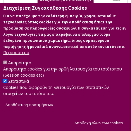
Διαχείριση Συγκατάθεσης Cookies
Για να παρέχουμε την καλύτερη εμπειρία, χρησιμοποιούμε
τεχνολογίες όπως cookies για την αποθήκευση ή/και την
πρόσβαση σε πληροφορίες συσκευών. Η συγκατάθεση για τις εν
λόγω τεχνολογίες θα μας επιτρέψει να επεξεργαστούμε
δεδομένα προσωπικού χαρακτήρα, όπως συμπεριφορά
περιήγησης ή μοναδικά αναγνωριστικά σε αυτόν τον ιστότοπο.
Περισσότερα
Απαραίτητα
Απαραίτητα cookies για την ορθή λειτουργία του ιστότοπου
(Session cookies etc)
Στατιστικά
Cookies που αφορούν τη λειτουργία των στατιστικών
στοιχείων του ιστότοπου.
Αποθήκευση προτιμήσεων
|
Developed by
INTEROPTICS
Powered by
ReasonableGraph.org
|
Δήλωση Προσβασιμότητας
CMS Login
Α
Αποδοχή όλων των cookies