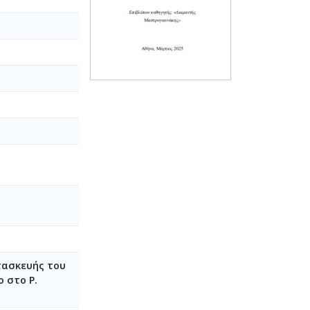
ατασκευής του
 στο P.