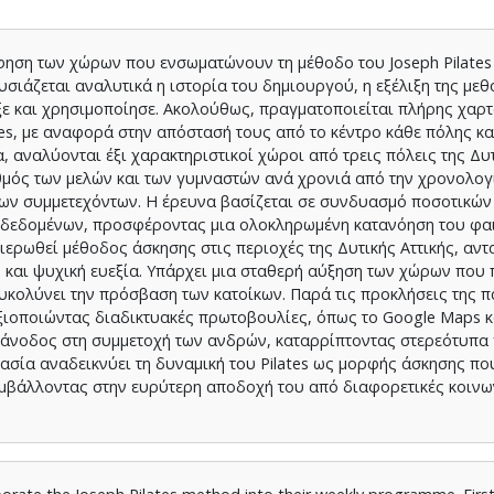
ηση των χώρων που ενσωματώνουν τη μέθοδο του Joseph Pilates
σιάζεται αναλυτικά η ιστορία του δημιουργού, η εξέλιξη της μεθ
υξε και χρησιμοποίησε. Ακολούθως, πραγματοποιείται πλήρης χα
s, με αναφορά στην απόστασή τους από το κέντρο κάθε πόλης κα
 αναλύονται έξι χαρακτηριστικοί χώροι από τρεις πόλεις της Δυ
ιθμός των μελών και των γυμναστών ανά χρονιά από την χρονολογ
των συμμετεχόντων. Η έρευνα βασίζεται σε συνδυασμό ποσοτικών
 δεδομένων, προσφέροντας μια ολοκληρωμένη κατανόηση του φα
αθιερωθεί μέθοδος άσκησης στις περιοχές της Δυτικής Αττικής, αν
ή και ψυχική ευεξία. Υπάρχει μια σταθερή αύξηση των χώρων πο
κολύνει την πρόσβαση των κατοίκων. Παρά τις προκλήσεις της π
ξιοποιώντας διαδικτυακές πρωτοβουλίες, όπως το Google Maps κ
ή άνοδος στη συμμετοχή των ανδρών, καταρρίπτοντας στερεότυπα
γασία αναδεικνύει τη δυναμική του Pilates ως μορφής άσκησης π
υμβάλλοντας στην ευρύτερη αποδοχή του από διαφορετικές κοινω