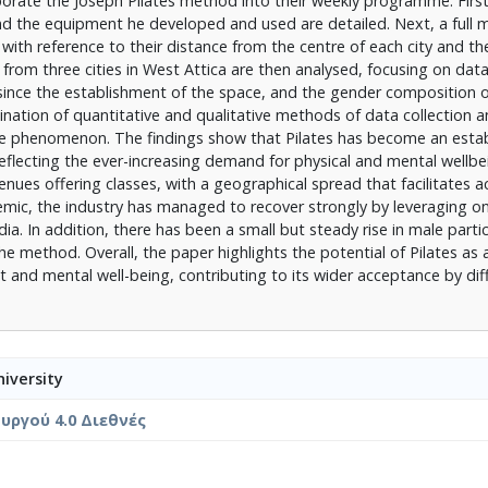
orate the Joseph Pilates method into their weekly programme. First,
and the equipment he developed and used are detailed. Next, a full 
, with reference to their distance from the centre of each city and the
 from three cities in West Attica are then analysed, focusing on dat
ince the establishment of the space, and the gender composition o
nation of quantitative and qualitative methods of data collection a
he phenomenon. The findings show that Pilates has become an esta
reflecting the ever-increasing demand for physical and mental wellbe
nues offering classes, with a geographical spread that facilitates a
emic, the industry has managed to recover strongly by leveraging on
a. In addition, there has been a small but steady rise in male partic
e method. Overall, the paper highlights the potential of Pilates as 
nd mental well-being, contributing to its wider acceptance by diff
iversity
ργού 4.0 Διεθνές