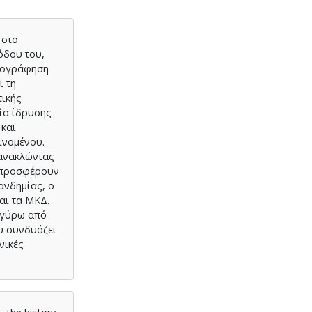
 στο
όδου του,
ρτογράφηση
ι τη
τικής
ία ίδρυσης
 και
ινομένου.
τανακλώντας
υ προσφέρουν
ανδημίας, ο
αι τα ΜΚΔ.
 γύρω από
ου συνδυάζει
νικές