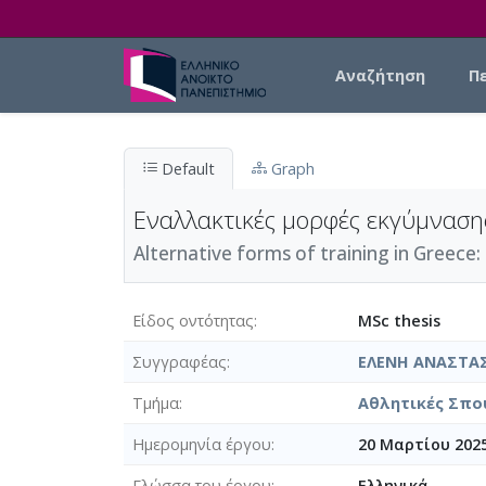
Skip to main content
Main navigation
Αναζήτηση
Π
Default
Graph
Εναλλακτικές μορφές εκγύμνασης
Alternative forms of training in Greece:
Είδος οντότητας
MSc thesis
Συγγραφέας
ΕΛΕΝΗ ΑΝΑΣΤΑ
Τμήμα
Αθλητικές Σπου
Ημερομηνία έργου
20 Μαρτίου 202
Γλώσσα του έργου
Ελληνικά