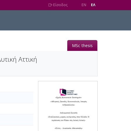
Είσοδος
EN
EΛ
MSc thesis
υτική Αττική