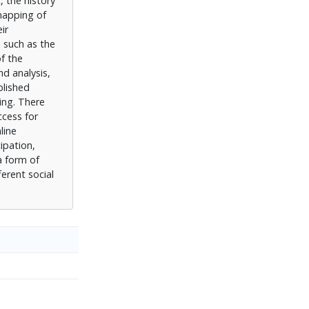
 the history
mapping of
ir
a such as the
f the
nd analysis,
blished
ing. There
ccess for
line
ipation,
a form of
erent social