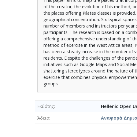
This paper aims to map the places that incorp
of the creator, the evolution of his method, 
the places offering Pilates classes is provided
geographical concentration. Six typical spaces
number of members and instructors per year s
participants. The research is based on a combi
offering a comprehensive understanding of t
method of exercise in the West Attica areas, 
has been a steady increase in the number of ve
residents. Despite the challenges of the pand
initiatives such as Google Maps and Social Medi
shattering stereotypes around the nature of th
exercise that combines physical empowerment a
groups.
Εκδότης
Hellenic Open Un
Άδεια
Αναφορά Δημιου