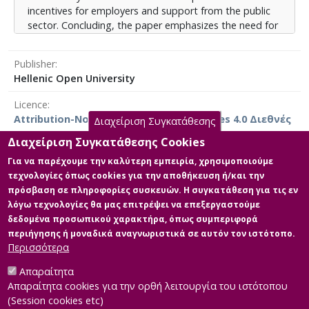
incentives for employers and support from the public
sector. Concluding, the paper emphasizes the need for
harmonization of European accessibility standards and
coordinated actions to ensure equal participation and
Publisher
access for people with disabilities in education,
Hellenic Open University
employment, and social life.
Licence
Attribution-NonCommercial-NoDerivatives 4.0 Διεθνές
Διαχείριση Συγκατάθεσης
Διαχείριση Συγκατάθεσης Cookies
Για να παρέχουμε την καλύτερη εμπειρία, χρησιμοποιούμε
τεχνολογίες όπως cookies για την αποθήκευση ή/και την
Main Files
πρόσβαση σε πληροφορίες συσκευών. Η συγκατάθεση για τις εν
λόγω τεχνολογίες θα μας επιτρέψει να επεξεργαστούμε
Full text
δεδομένα προσωπικού χαρακτήρα, όπως συμπεριφορά
Description:
περιήγησης ή μοναδικά αναγνωριστικά σε αυτόν τον ιστότοπο.
524940_ΣΕΜΕΡΤΣΙΔΟΥ_ΕΛΕΝΗ.pdf
Περισσότερα
(pdf)
Size: 1.4 MB
Απαραίτητα
Απαραίτητα cookies για την ορθή λειτουργία του ιστότοπου
(Session cookies etc)