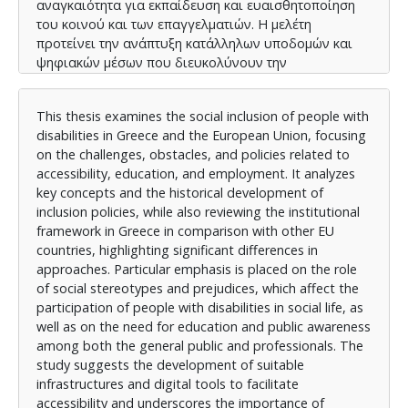
αναγκαιότητα για εκπαίδευση και ευαισθητοποίηση
του κοινού και των επαγγελματιών. Η μελέτη
προτείνει την ανάπτυξη κατάλληλων υποδομών και
ψηφιακών μέσων που διευκολύνουν την
προσβασιμότητα, ενώ παράλληλα αναδεικνύει τη
σημασία των κινήτρων για εργοδότες και τη στήριξη
This thesis examines the social inclusion of people with
από τον δημόσιο τομέα. Καταλήγοντας, η εργασία
disabilities in Greece and the European Union, focusing
υπογραμμίζει την ανάγκη για εναρμόνιση των
on the challenges, obstacles, and policies related to
ευρωπαϊκών προτύπων προσβασιμότητας και για
accessibility, education, and employment. It analyzes
συντονισμένες δράσεις που θα διασφαλίζουν
key concepts and the historical development of
ισότιμη συμμετοχή και πρόσβαση των ατόμων με
inclusion policies, while also reviewing the institutional
αναπηρία στην εκπαίδευση, την εργασία και την
framework in Greece in comparison with other EU
κοινωνική ζωή.
countries, highlighting significant differences in
approaches. Particular emphasis is placed on the role
of social stereotypes and prejudices, which affect the
participation of people with disabilities in social life, as
well as on the need for education and public awareness
among both the general public and professionals. The
study suggests the development of suitable
infrastructures and digital tools to facilitate
accessibility and underscores the importance of