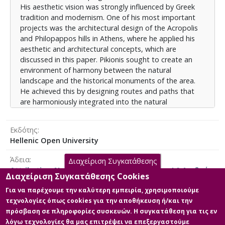
His aesthetic vision was strongly influenced by Greek
μνημεία της χώρας. Στην παρούσα εργασία θα
tradition and modernism. One of his most important
διατυπωθούν προτάσεις για τη διαχείριση και
projects was the architectural design of the Acropolis
ανάδειξη της περιοχής, που θα συνδυάζουν τη
and Philopappos hills in Athens, where he applied his
διατήρηση της πολιτιστικής κληρονομιάς, την
aesthetic and architectural concepts, which are
προστασία του φυσικού περιβάλλοντος και την
discussed in this paper. Pikionis sought to create an
ενίσχυση της βιωσιμότητας.
environment of harmony between the natural
landscape and the historical monuments of the area.
He achieved this by designing routes and paths that
are harmoniously integrated into the natural
landscape, using local materials and highlighting, at the
same time, the local flora. Today, the management
Εκδότης
and enhancement of the area is essential, as it is one
Hellenic Open University
of the most important cultural areas of Athens,
hosting some of the country's most emblematic
Άδεια
Διαχείριση Συγκατάθεσης
monuments. Within
Attribution-NonCommercial-NoDerivatives 4.0 Διεθνές
this paper, proposals will be formulated for the
Διαχείριση Συγκατάθεσης Cookies
management and enhancement of the area, combining
Για να παρέχουμε την καλύτερη εμπειρία, χρησιμοποιούμε
the preservation of the cultural heritage, the
τεχνολογίες όπως cookies για την αποθήκευση ή/και την
protection of the natural environment and the
πρόσβαση σε πληροφορίες συσκευών. Η συγκατάθεση για τις εν
Κύρια Αρχεία Διατριβής
enhancement of sustainability.
λόγω τεχνολογίες θα μας επιτρέψει να επεξεργαστούμε