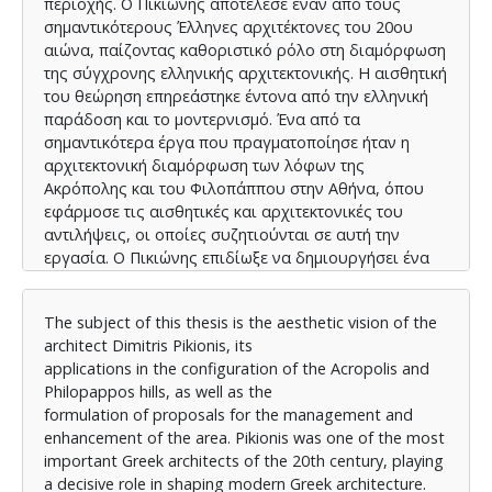
περιοχής. Ο Πικιώνης αποτέλεσε έναν από τους
σημαντικότερους Έλληνες αρχιτέκτονες του 20ου
αιώνα, παίζοντας καθοριστικό ρόλο στη διαμόρφωση
της σύγχρονης ελληνικής αρχιτεκτονικής. Η αισθητική
του θεώρηση επηρεάστηκε έντονα από την ελληνική
παράδοση και το μοντερνισμό. Ένα από τα
σημαντικότερα έργα που πραγματοποίησε ήταν η
αρχιτεκτονική διαμόρφωση των λόφων της
Ακρόπολης και του Φιλοπάππου στην Αθήνα, όπου
εφάρμοσε τις αισθητικές και αρχιτεκτονικές του
αντιλήψεις, οι οποίες συζητιούνται σε αυτή την
εργασία. Ο Πικιώνης επιδίωξε να δημιουργήσει ένα
περιβάλλον αρμονίας μεταξύ του φυσικού τοπίου και
των ιστορικών μνημείων της περιοχής. Αυτό το
The subject of this thesis is the aesthetic vision of the
κατόρθωσε με το σχεδιασμό διαδρομών και
architect Dimitris Pikionis, its
μονοπατιών που ενσωματώνονται αρμονικά στο
applications in the configuration of the Acropolis and
φυσικό τοπίο, με τη χρήση τοπικών υλικών και
Philopappos hills, as well as the
αναδεικνύοντας, παράλληλα, την τοπική χλωρίδα.
formulation of proposals for the management and
Σήμερα, η διαχείριση και ανάδειξη του χώρου
enhancement of the area. Pikionis was one of the most
καθίσταται απαραίτητη, καθώς αποτελεί μία από τις
important Greek architects of the 20th century, playing
σημαντικότερες πολιτιστικές περιοχές της Αθήνας,
a decisive role in shaping modern Greek architecture.
φιλοξενώντας ορισμένα από τα εμβληματικότερα