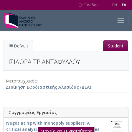
Skip to main content
Είσοδος
EN
EΛ
Default
Student
ΙΣΙΔΩΡΑ ΤΡΙΑΝΤΑΦΥΛΛΟΥ
Μεταπτυχιακός
Διοίκηση Εφοδιαστικής Αλυσίδας (ΔΕΑ)
Συγγραφέας Εργασίας
Negotiating with monopoly suppliers. A
critical analysis of strategies and outcomes
Διαχείριση Συγκατάθεσης