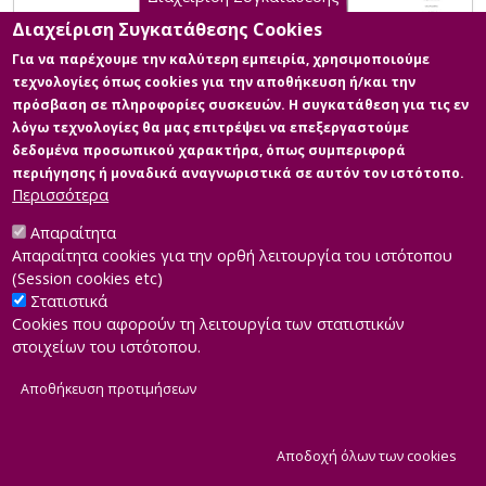
Διαχείριση Συγκατάθεσης Cookies
Για να παρέχουμε την καλύτερη εμπειρία, χρησιμοποιούμε
τεχνολογίες όπως cookies για την αποθήκευση ή/και την
πρόσβαση σε πληροφορίες συσκευών. Η συγκατάθεση για τις εν
λόγω τεχνολογίες θα μας επιτρέψει να επεξεργαστούμε
δεδομένα προσωπικού χαρακτήρα, όπως συμπεριφορά
περιήγησης ή μοναδικά αναγνωριστικά σε αυτόν τον ιστότοπο.
Περισσότερα
Απαραίτητα
Απαραίτητα cookies για την ορθή λειτουργία του ιστότοπου
(Session cookies etc)
Στατιστικά
Cookies που αφορούν τη λειτουργία των στατιστικών
στοιχείων του ιστότοπου.
Αποθήκευση προτιμήσεων
|
Developed by
INTEROPTICS
Powered by
ReasonableGraph.org
|
Δήλωση Προσβασιμότητας
CMS Login
Α
Αποδοχή όλων των cookies