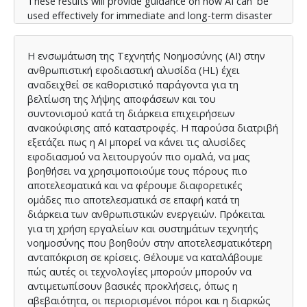
These results will provide guidance on how AI can be
used effectively for immediate and long-term disaster
response in humanitarian logistics.
Η ενσωμάτωση της Τεχνητής Νοημοσύνης (AI) στην
ανθρωπιστική εφοδιαστική αλυσίδα (HL) έχει
αναδειχθεί σε καθοριστικό παράγοντα για τη
βελτίωση της λήψης αποφάσεων και του
συντονισμού κατά τη διάρκεια επιχειρήσεων
ανακούφισης από καταστροφές. Η παρούσα διατριβή
εξετάζει πως η AI μπορεί να κάνει τις αλυσίδες
εφοδιασμού να λειτουργούν πιο ομαλά, να μας
βοηθήσει να χρησιμοποιούμε τους πόρους πιο
αποτελεσματικά και να φέρουμε διαφορετικές
ομάδες πιο αποτελεσματικά σε επαφή κατά τη
διάρκεια των ανθρωπιστικών ενεργειών. Πρόκειται
για τη χρήση εργαλείων και συστημάτων τεχνητής
νοημοσύνης που βοηθούν στην αποτελεσματικότερη
ανταπόκριση σε κρίσεις. Θέλουμε να καταλάβουμε
πώς αυτές οι τεχνολογίες μπορούν μπορούν να
αντιμετωπίσουν βασικές προκλήσεις, όπως η
αβεβαιότητα, οι περιορισμένοι πόροι και η διαρκώς