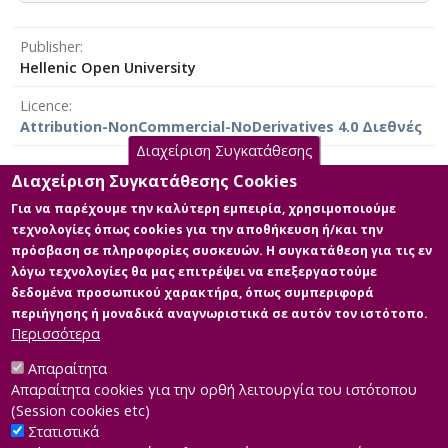
μεταβαλλόμενη φύση των καταστάσεων
καταστροφών. Μεθοδολογικά, αυτή η ποιοτική
Publisher
έρευνα υιοθετεί την Grounded Theory (GT) ως
Hellenic Open University
πλαίσιο για τη δημιουργία θεωρίας που βασίζεται σε
εμπειρικά δεδομένα που λαμβάνονται από
Licence
ανθρωπιστικούς οργανισμούς και επαγγελματίες της
Attribution-NonCommercial-NoDerivatives 4.0 Διεθνές
εφοδιαστικής. Τα αποτελέσματα αυτά θα παράσχουν
Διαχείριση Συγκατάθεσης
καθοδήγηση για το πώς μπορεί να χρησιμοποιηθεί
αποτελεσματικά η ΤΝ για την άμεση και
Διαχείριση Συγκατάθεσης Cookies
μακροπρόθεσμη αντιμετώπιση καταστροφών στην
Για να παρέχουμε την καλύτερη εμπειρία, χρησιμοποιούμε
Main Files
ανθρωπιστική εφοδιαστική.
τεχνολογίες όπως cookies για την αποθήκευση ή/και την
πρόσβαση σε πληροφορίες συσκευών. Η συγκατάθεση για τις εν
Full text
λόγω τεχνολογίες θα μας επιτρέψει να επεξεργαστούμε
Description: The Role of AI in
δεδομένα προσωπικού χαρακτήρα, όπως συμπεριφορά
Decision-Making and Coordination
περιήγησης ή μοναδικά αναγνωριστικά σε αυτόν τον ιστότοπο.
in the Humanitarian Logistics
Περισσότερα
Sector.pdf (pdf)
Size: 1.7 MB
Απαραίτητα
Απαραίτητα cookies για την ορθή λειτουργία του ιστότοπου
(Session cookies etc)
Στατιστικά