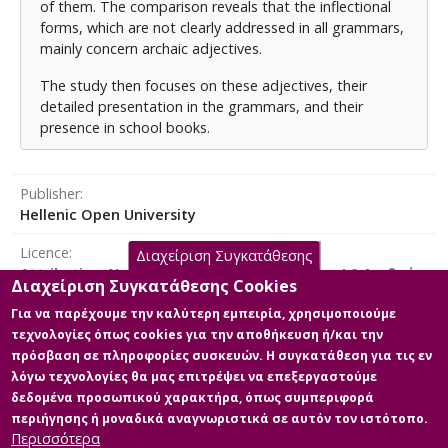
of them. The comparison reveals that the inflectional
forms, which are not clearly addressed in all grammars,
mainly concern archaic adjectives.
The study then focuses on these adjectives, their
detailed presentation in the grammars, and their
presence in school books.
Finally, some teaching methods are proposed, that
could work both supplementary and independently for
Publisher
teaching these adjectives in the last two grades of
Hellenic Open University
primary school.
Licence
Διαχείριση Συγκατάθεσης
Attribution-NonCommercial-NoDerivatives 4.0 Διεθνές
Διαχείριση Συγκατάθεσης Cookies
Για να παρέχουμε την καλύτερη εμπειρία, χρησιμοποιούμε
τεχνολογίες όπως cookies για την αποθήκευση ή/και την
πρόσβαση σε πληροφορίες συσκευών. Η συγκατάθεση για τις εν
Main Files
λόγω τεχνολογίες θα μας επιτρέψει να επεξεργαστούμε
δεδομένα προσωπικού χαρακτήρα, όπως συμπεριφορά
Full text
περιήγησης ή μοναδικά αναγνωριστικά σε αυτόν τον ιστότοπο.
Description: Διπλωματική εργασία -
Περισσότερα
Καραλεξίδου.pdf (pdf)