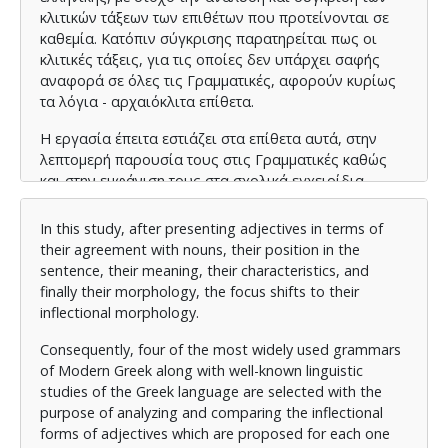
κλιτικών τάξεων των επιθέτων που προτείνονται σε
καθεμία. Κατόπιν σύγκρισης παρατηρείται πως οι
κλιτικές τάξεις, για τις οποίες δεν υπάρχει σαφής
αναφορά σε όλες τις Γραμματικές, αφορούν κυρίως
τα λόγια - αρχαιόκλιτα επίθετα.
Η εργασία έπειτα εστιάζει στα επίθετα αυτά, στην
λεπτομερή παρουσία τους στις Γραμματικές καθώς
και στην εμφάνιση τους στα σχολικά εγχειρίδια.
Τέλος, προτείνονται διδακτικές προτάσεις που θα
In this study, after presenting adjectives in terms of
μπορούσαν να λειτουργήσουν συμπληρωματικά αλλά
their agreement with nouns, their position in the
και ανεξάρτητα για τη διδασκαλία των λόγιων
sentence, their meaning, their characteristics, and
επιθέτων στις δύο τελευταίες τάξεις του δημοτικού.
finally their morphology, the focus shifts to their
inflectional morphology.
Consequently, four of the most widely used grammars
of Modern Greek along with well-known linguistic
studies of the Greek language are selected with the
purpose of analyzing and comparing the inflectional
forms of adjectives which are proposed for each one