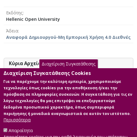
comprehensive notes of theory and activities.
Εκδότης
Hellenic Open University
Άδεια
Αναφορά Δημιουργού-Μη Εμπορική Χρήση 4.0 Διεθνές
Κύρια Αρχεία Διατριβής
Διαχείριση Συγκατάθεσης
Διαχείριση Συγκατάθεσης Cookies
ΜΙΑ ΔΙΔΑΚΤΙΚΗ ΠΡΟΤΑΣΗ ΓΙΑ ΤΗ
Για να παρέχουμε την καλύτερη εμπειρία, χρησιμοποιούμε
ΔΙΔΑΣΚΑΛΙΑ ΤΗΣ ΕΝΕΡΓΕΙΑΣ ΚΑΙ
τεχνολογίες όπως cookies για την αποθήκευση ή/και την
ΤΗΣ ΘΕΡΜΟΤΗΤΑΣ – ΘΕΡΜΟ-
πρόσβαση σε πληροφορίες συσκευών. Η συγκατάθεση για τις εν
ΚΡΑΣΙΑΣ ΣΤΟ ΠΛΑΙΣΙΟ ΤΟΥ
λόγω τεχνολογίες θα μας επιτρέψει να επεξεργαστούμε
ΜΟΝΤΕΛΟΥ ΤΩΝ ΤΡΙΩΝ
δεδομένα προσωπικού χαρακτήρα, όπως συμπεριφορά
ΔΙΑΣΤΑΣΕΩΝ
περιήγησης ή μοναδικά αναγνωριστικά σε αυτόν τον ιστότοπο.
Περιγραφή: ΜΠΑΛΩΜΕΝΟΥ.pdf
Περισσότερα
(pdf)
Μέγεθος: 0.9 MB
Απαραίτητα
Απαραίτητα cookies για την ορθή λειτουργία του ιστότοπου