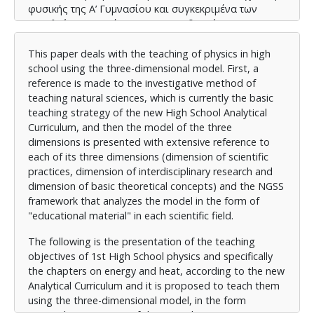
φυσικής της Α’ Γυμνασίου και συγκεκριμένα των
κεφαλαίων της ενέργειας και της θερμότητας,
σύμφωνα με το νέο Αναλυτικό Πρόγραμμα Σπουδών
και προτείνεται η διδασκαλία τους με τη χρήση του
This paper deals with the teaching of physics in high
μοντέλου των τριών διαστάσεων, υπό τη μορφή
school using the three-dimensional model. First, a
ολοκληρωμένων σημειώσεων θεωρίας και
reference is made to the investigative method of
δραστηριοτήτων.
teaching natural sciences, which is currently the basic
teaching strategy of the new High School Analytical
Curriculum, and then the model of the three
dimensions is presented with extensive reference to
each of its three dimensions (dimension of scientific
practices, dimension of interdisciplinary research and
dimension of basic theoretical concepts) and the NGSS
framework that analyzes the model in the form of
"educational material" in each scientific field.
The following is the presentation of the teaching
objectives of 1st High School physics and specifically
the chapters on energy and heat, according to the new
Analytical Curriculum and it is proposed to teach them
using the three-dimensional model, in the form