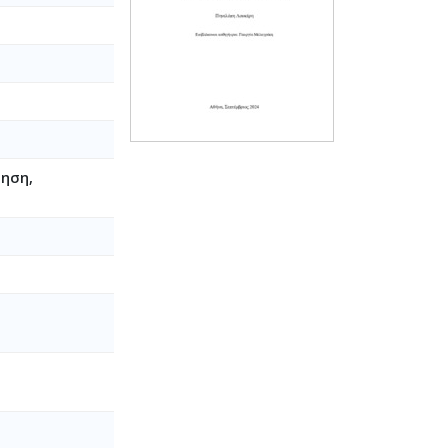
θηση,