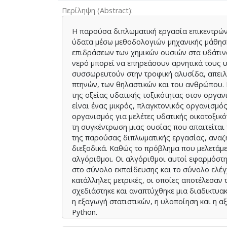
Περίληψη (Abstract)
Η παρούσα διπλωματική εργασία επικεντρώνε
ύδατα μέσω μεθοδολογιών μηχανικής μάθηση
επιδράσεων των χημικών ουσιών στα υδάτινα
νερό μπορεί να επηρεάσουν αρνητικά τους υ
συσσωρευτούν στην τροφική αλυσίδα, απειλ
πτηνών, των θηλαστικών και του ανθρώπου. 
της οξείας υδατικής τοξικότητας στον οργ
είναι ένας μικρός, πλαγκτονικός οργανισμό
οργανισμός για μελέτες υδατικής οικοτοξικό
τη συγκέντρωση μιας ουσίας που απαιτείται
της παρούσας διπλωματικής εργασίας, αναζη
διεξοδικά. Καθώς το πρόβλημα που μελετάμε
αλγόριθμοι. Οι αλγόριθμοι αυτοί εφαρμόστη
στο σύνολο εκπαίδευσης και το σύνολο ελέ
κατάλληλες μετρικές, οι οποίες αποτέλεσαν 
σχεδιάστηκε και αναπτύχθηκε μια διαδικτυα
η εξαγωγή στατιστικών, η υλοποίηση και η 
Python.