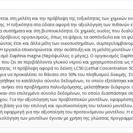
ται στη μελέτη και την πρόβλεψη της τοξικότητας των χημικών ε
ς. Η τοξικότητα στα ύδατα αφορά την αξιολόγηση των πιθανών 
 συστήματα και στη βιοποικιλότητα. Οι χημικές ουσίες που διαλύ
δρόβιους οργανισμούς, όπως τα ψάρια, τα ασπόνδυλα και τα φύκ
ώντας έτσι και άλλα μέλη των οικοσυστημάτων, συμπεριλαμβανο
Η εργασία επικεντρώνεται στην ανάπτυξη και τη μελέτη μοντέλω
ανισμό Daphnia magna (Νερόψυλλος ο μέγας). Ο οργανισμός Daph
ς που ζει σε περιβάλλοντα γλυκού νερού και χρησιμοποιείται ως
τητας. Η πρόβλεψη αφορά το δείκτη LC50 (Lethal Concentration 50
 για να προκαλέσει το θάνατο στο 50% του πληθυσμού δοκιμής. Σ
τήθηκε το κατάλληλο σύνολο δεδομένων, το οποίο εξετάστηκε κα
 ανήκει στα προβλήματα παλινδρόμησης, μελετήθηκαν διάφοροι σ
καν στο επιλεγμένο σύνολο δεδομένων, το οποίο διασπάστηκε σε
γχου. Για την αξιολόγηση των προβλεπτικών μοντέλων, εφαρμόστ
τη βάση για την επιλογή και οριστικοποίηση του τελικού μοντέλου
κή εφαρμογή για την αξιοποίηση του προτεινόμενου μοντέλου. Η 
αξιολόγηση των μοντέλων έγιναν με χρήση της γλώσσας προγραμμ