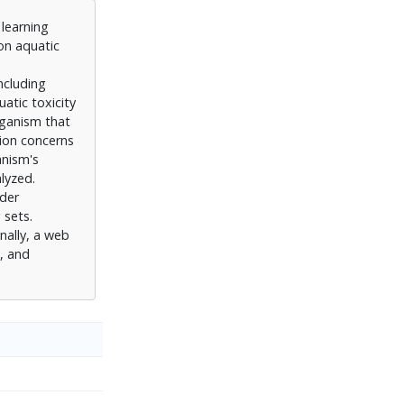
 learning
on aquatic
ncluding
atic toxicity
rganism that
tion concerns
anism's
lyzed.
nder
 sets.
nally, a web
, and