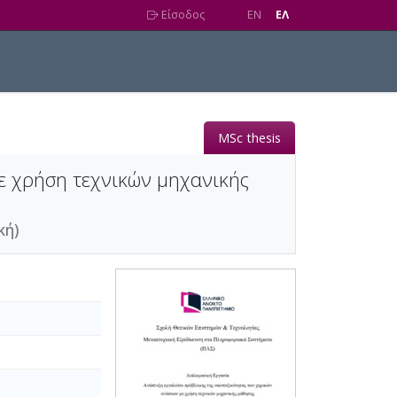
Είσοδος
EN
EΛ
MSc thesis
ε χρήση τεχνικών μηχανικής
κή)