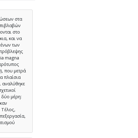
νώσεων στα
επιβλαβών
ονται στο
ια, και να
μένων των
ν πρόβλεψης
nia magna
 πρότυπος
), που μετρά
τα πλαίσια
ι αναλύθηκε
χετικοί
 δύο μέρη:
ηκαν
. Τέλος,
επεξεργασία,
ατισμού