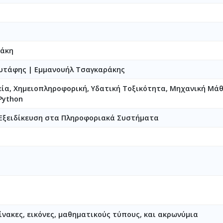
ράκη
ουτάφης
|
Εμμανουήλ Τσαγκαράκης
εία, Χημειοπληροφορική, Υδατική Τοξικότητα, Μηχανική Μά
Python
Εξειδίκευση στα Πληροφοριακά Συστήματα
ίνακες, εικόνες, μαθηματικούς τύπους, και ακρωνύμια